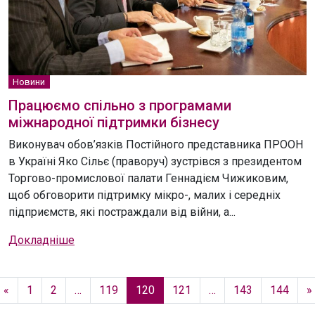
Новини
Працюємо спільно з програмами
міжнародної підтримки бізнесу
Виконувач обов’язків Постійного представника ПРООН
в Україні Яко Сільє (праворуч) зустрівся з президентом
Торгово-промислової палати Геннадієм Чижиковим,
щоб обговорити підтримку мікро-, малих і середніх
підприємств, які постраждали від війни, а...
Докладніше
«
1
2
…
119
120
121
…
143
144
»