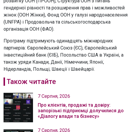
розвитку ООН (ПРООН), Структура ООН з питань
гендерної рівності та розширення прав і можливостей
жінок (ООН Жінки), Фонд ООН у галузі народонаселення
(UNFPA) і Продовольча та сільськогосподарська
організація ООН (ФАО).
Програму підтримують одинадцять міжнародних
партнерів: Європейський Союз (ЄС), Європейський
інвестиційний банк (ЄІБ), Посольство США в Україні, а
також уряди Канади, Данії, Німеччини, Японії,
Нідерландів, Польщі, Швеції і Швейцарії.
Також читайте
7 Серпня, 2026
Про клієнтів, продажі та довіру:
запорізькі підприємці долучилися до
«Діалогу влади та бізнесу»
7 Серпня, 2026