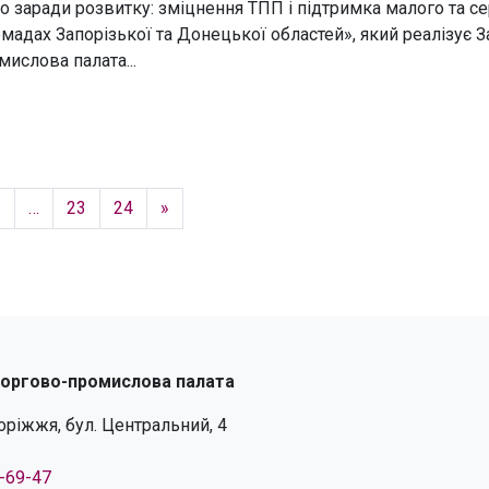
о заради розвитку: зміцнення ТПП і підтримка малого та с
омадах Запорізької та Донецької областей», який реалізує З
ислова палата...
2
…
23
24
»
торгово-промислова палата
поріжжя, бул. Центральний, 4
4-69-47