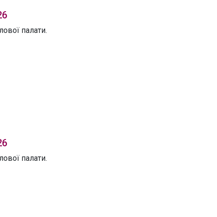
26
ової палати.
26
ової палати.