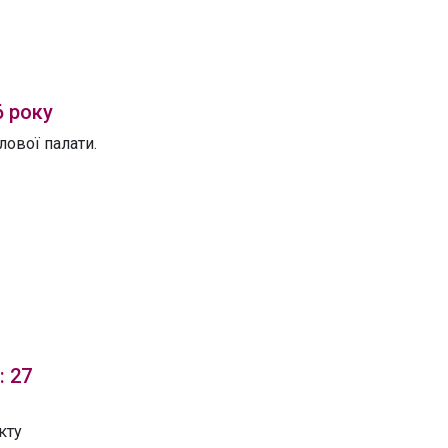
6 року
ової палати.
: 27
кту