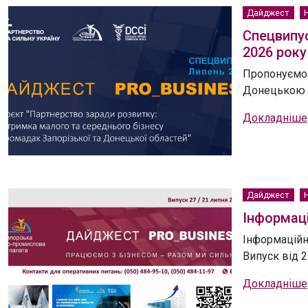
Дайджест
Спецвипус
2026 року
Пропонуємо 
Донецькою Т
Докладніше
Дайджест
Інформаці
Інформаційн
Випуск від 2
Докладніше