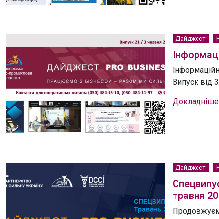
Дайджест
Інформаці
Інформаційн
Випуск від 3
Докладніше
Дайджест
Спецвипус
травня 20
Продовжуємо