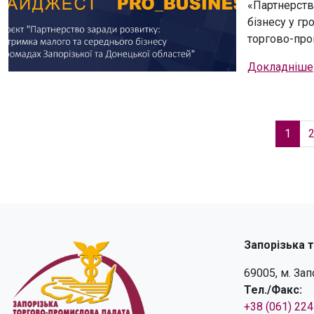
«Партнерств
бізнесу у гр
торгово-пром
Докладніше
1
Запорізька 
69005, м. За
Тел./Факс:
+38 (061) 22