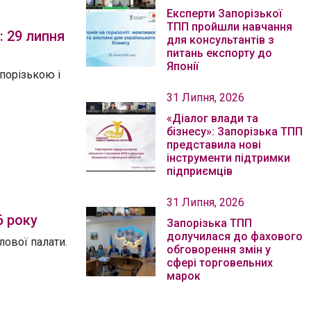
Експерти Запорізької
ТПП пройшли навчання
 29 липня
для консультантів з
питань експорту до
Японії
порізькою і
31 Липня, 2026
«Діалог влади та
бізнесу»: Запорізька ТПП
представила нові
інструменти підтримки
підприємців
31 Липня, 2026
6 року
Запорізька ТПП
долучилася до фахового
ової палати.
обговорення змін у
сфері торговельних
марок