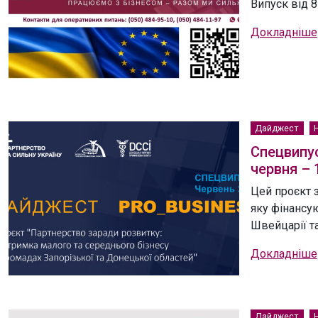
Випуск від 8
Докладніше
Дайджест
Спецвипус
червня – 
Цей проєкт 
яку фінансую
Швейцарії та
Докладніше
Дайджест