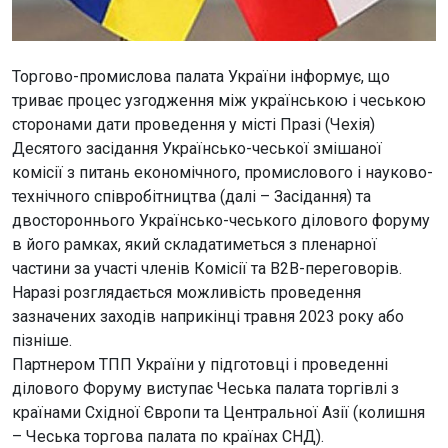
Торгово-промислова палата України інформує, що
триває процес узгодження між українською і чеською
сторонами дати проведення у місті Празі (Чехія)
Десятого засідання Українсько-чеської змішаної
комісії з питань економічного, промислового і науково-
технічного співробітництва (далі – Засідання) та
двостороннього Українсько-чеського ділового форуму
в його рамках, який складатиметься з пленарної
частини за участі членів Комісії та В2В-переговорів.
Наразі розглядається можливість проведення
зазначених заходів наприкінці травня 2023 року або
пізніше.
Партнером ТПП України у підготовці і проведенні
ділового Форуму виступає Чеська палата торгівлі з
країнами Східної Європи та Центральної Азії (колишня
– Чеська торгова палата по країнах СНД).