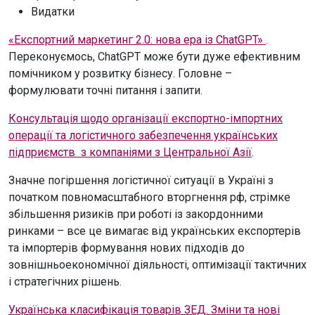
Видатки
«Експортний маркетинг 2.0: нова ера із ChatGPT»
.
Переконуємось, ChatGPT може бути дуже ефективним
помічником у розвитку бізнесу. Головне –
формулювати точні питання і запити.
Консультація щодо організації експортно-імпортних
операції та логістичного забезпечення українських
підприємств з компаніями з Центральної Азії
.
Значне погіршення логістичної ситуації в Україні з
початком повномасштабного вторгнення рф, стрімке
збільшення ризиків при роботі із закордонними
ринками – все це вимагає від українських експортерів
та імпортерів формування нових підходів до
зовнішньоекономічної діяльності, оптимізації тактичних
і стратегічних рішень.
Українська класифікація товарів ЗЕД. Зміни та нові