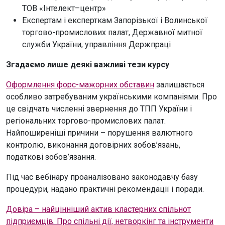
ТОВ «Інтелект–центр»
Експертам і експерткам Запорізької і Волинської
торгово-промислових палат, Державної митної
служби України, управління Держпраці
Згадаємо лише деякі важливі тези курсу
Оформлення форс-мажорних обставин
залишається
особливо затребуваним українськими компаніями. Про
це свідчать численні звернення до ТПП України і
регіональних торгово-промислових палат.
Найпоширеніші причини – порушення валютного
контролю, виконання договірних зобов’язань,
податкові зобов’язання.
Під час вебінару проаналізовано законодавчу базу
процедури, надано практичні рекомендації і поради.
Довіра – найцінніший актив кластерних спільнот
підприємців. Про спільні дії, нетворкінг та інструменти