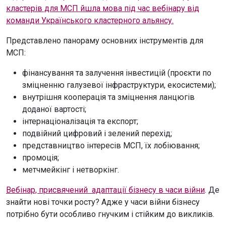
кластерів для МСП йшла мова під час вебінару від
команди Українського кластерного альянсу.
Представлено панораму основних інструментів для
МСП:
фінансування та залучення інвестицій (проєкти по
зміцненню галузевої інфраструктури, екосистеми);
внутрішня кооперація та зміцнення ланцюгів
доданої вартості;
інтернаціоналізація та експорт;
подвійний цифровий і зелений перехід;
представництво інтересів МСП, їх лобіювання;
промоція;
метчмейкінг і нетворкінг.
Вебінар, присвячений адаптації бізнесу в часи війни
. Де
знайти нові точки росту? Адже у часи війни бізнесу
потрібно бути особливо гнучким і стійким до викликів.