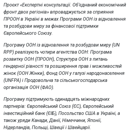
Проєкт «Експертні консультації. Об’єднаний економічний
фронт двох регіонів» впроваджується за сприяння
ПРООН в Україні в межах Програми ООН із відновлення
та розбудови миру за фінансової підтримки
Європейського Союзу.
Програму ООН із відновлення та розбудови миру (UN
RPP) реалізують чотири агентства ООН: Програма
розвитку ООН (ПРООН), Структура ООН з питань
гендерної рівності та розширення прав і можливостей
жінок (ООН Жінки), Фонд ООН у галузі народонаселення
(UNFPA) і Продовольча та сільськогосподарська
організація ООН (ФАО).
Програму підтримують одинадцять міжнародних
партнерів: Європейський Союз (ЄС), Європейський
інвестиційний банк (ЄІБ), Посольство США в Україні, а
також уряди Канади, Данії, Німеччини, Японії,
Нідерландів, Польщі, Швеції і Швейцарії.