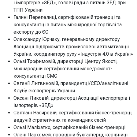
і імпортерів «ЗЕД», голові ради з питань ЗЕД при
ТПП України
Галині Перепелиці, сертифікованій тренерці та
консультантці з питань міжнародної торгівлі та
експорту до ЄС
Олександру Юрчаку, генеральному директору
Асоціації підприємств промислової автоматизації
України, координатору руху «Індустрія 4.0 в Україні»
Ользі Трофимовій, директорці Центру Якості,
міжнародній сертифікованій менеджмент-
консультантці СМС
Євгенії Литвиновій, президентці/CEO/аналітикині
Клубу експортерів України
Оксані Ликовій, директорці Асоціації експортерів і
імпортерів «ЗЕД»
Світлані Насировій, сертифікованій бізнес-тренерці,
ведучій стратегічних та командних сесій
Ользі Маліхатко, сертифікованій бізнес-тренерці
Олені Пархомей, провідній бухгалтерці, керівниці