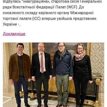
Відбулась "інавгураційна», старотова сесія Генеральної
ради Всествітньої Федерації Палат (WCF). До
оновленого складу керівного органу Міжнародної
торгової палати (ICC) вперше увійшов представник
України -...
Докладніше