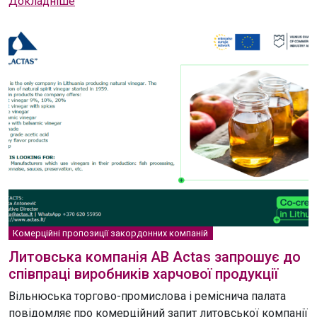
Докладніше
Комерційні пропозиції закордонних компаній
Литовська компанія AB Actas запрошує до
співпраці виробників харчової продукції
Вільнюська торгово-промислова і реміснича палата
повідомляє про комерційний запит литовської компанії