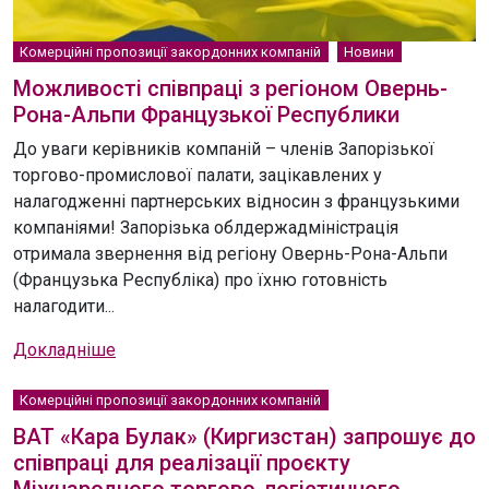
Комерційні пропозиції закордонних компаній
Новини
Можливості співпраці з регіоном Овернь-
Рона-Альпи Французької Республики
До уваги керівників компаній – членів Запорізької
торгово-промислової палати, зацікавлених у
налагодженні партнерських відносин з французькими
компаніями! Запорізька облдержадміністрація
отримала звернення від регіону Овернь-Рона-Альпи
(Французька Республіка) про їхню готовність
налагодити...
Докладніше
Комерційні пропозиції закордонних компаній
ВАТ «Кара Булак» (Киргизстан) запрошує до
співпраці для реалізації проєкту
Міжнародного торгово-логістичного