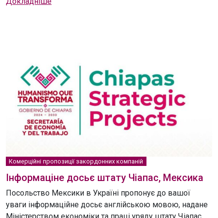
Докладніше
Комерційні пропозиції закордонних компаній
Інформаціне досьє штату Чіапас, Мексика
Посольство Мексики в Україні пропонує до вашої
уваги інформаційне досьє англійською мовою, надане
Міністерством економіки та праці уряду штату Чіапас,