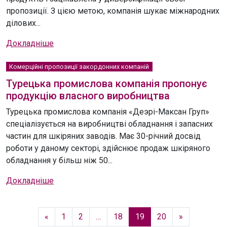
пропозиції. З цією метою, компанія шукає міжнародних
ділових...
Докладніше
Комерційні пропозиції закордонних компаній
Турецька промислова компанія пропонує
продукцію власного виробництва
Турецька промислова компанія «Деэрі-Максан Груп»
спеціалізується на виробництві обладнання і запасних
частин для шкіряних заводів. Має 30-річний досвід
роботи у даному секторі, здійснює продаж шкіряного
обладнання у більш ніж 50...
Докладніше
«
1
2
…
18
19
20
»