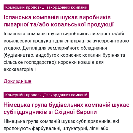
Комерційні пропозиції закордонних компаній
Іспанська компанія шукає виробників
ливарної та/або ковальської продукції
Іспанська компанія шукає виробників ливарної та/або
ковальської продукції для співпраці за аутсорсинговою
угодою. Деталі для землерийного обладнання
(будівництво, видобуток корисних копалин, буріння та
сільське господарство): коронки ковшів для
екскаваторів і...
Докладніше
Комерційні пропозиції закордонних компаній
Німецька група будівельних компаній шукає
субпідрядників зі Східної Європи
Німецька група компаній шукає субпідрядників, які
пропонують фарбувальні, штукатурні, ліпні або