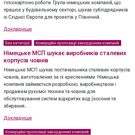
гіпсокартонні роботи. Група німецьких компаній, що
працює у будівельному секторі, шукає субпідрядників
зі Східної Європи для проектів у Північній...
Докладніше
Без категорії
Комерційні пропозиції закордонних компаній
Німецьке МСП шукає виробників сталевих
корпусів човнів
Німецьке МСП шукає постачальника сталевих корпусів
човнів, виготовлених за їх кресленнями. Німецька
компанія займається розробкою, виробництвом і
продажем рухомої техніки та човнів для
обслуговування систем відкритих вод (косіння та
збирання...
Докладніше
Комерційні пропозиції закордонних компаній