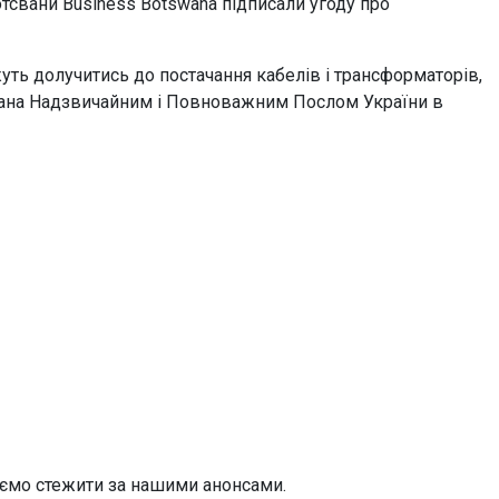
тсвани Business Botswana підписали угоду про
уть долучитись до постачання кабелів і трансформаторів,
дана Надзвичайним і Повноважним Послом України в
уємо стежити за нашими анонсами.