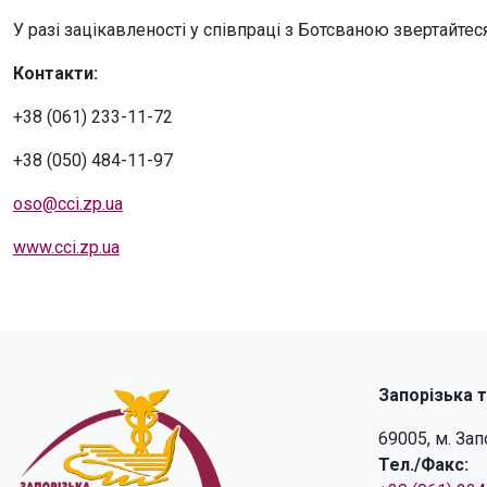
У разі зацікавленості у співпраці з Ботсваною звертайте
Контакти:
+38 (061) 233-11-72
+38 (050) 484-11-97
oso@cci.zp.ua
www.cci.zp.ua
Запорізька 
69005, м. За
Тел./Факс: