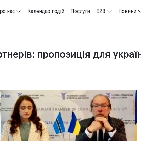
ро нас
Календар подій
Послуги
B2B
Новини
тнерів: пропозиція для україн