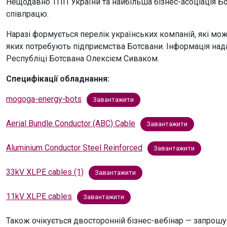
Нещодавно ТПП України та найбільша бізнес-асоціація Бо
співпрацю.
Наразі формується перелік українських компаній, які мож
яких потребують підприємства Ботсвани. Інформація на
Республіці Ботсвана Олексієм Сиваком.
Специфікації обладнання:
mogoga-energy-bots
Завантажити
Aerial Bundle Conductor (ABC) Cable
Завантажити
Aluminium Conductor Steel Reinforced
Завантажити
33kV XLPE cables (1)
Завантажити
11kV XLPE cables
Завантажити
Також очікується двосторонній бізнес-вебінар — запрош