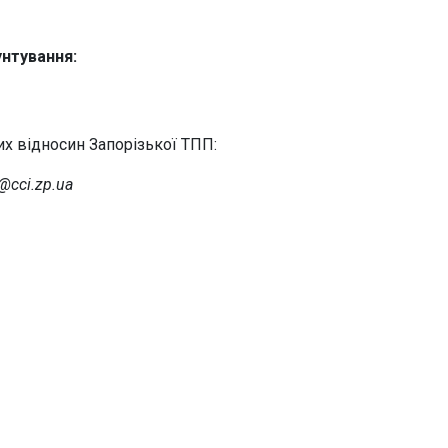
унтування:
их відносин Запорізької ТПП:
o@cci.zp.ua