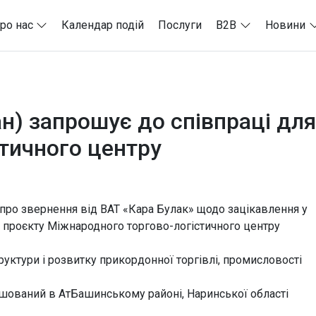
ро нас
Календар подій
Послуги
B2B
Новини
н) запрошує до співпраці для 
стичного центру
про звернення від ВАТ «Кара Булак» щодо зацікавлення у
о проєкту Міжнародного торгово-логістичного центру
руктури і розвитку прикордонної торгівлі, промисловості
шований в АтБашинському районі, Наринської області