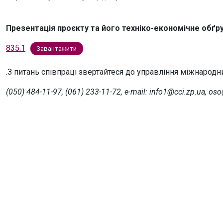
Презентація проєкту та його техніко-економічне обґр
835.1
Завантажити
.З питань співпраці звертайтеся до управління міжнародн
(050) 484-11-97, (061) 233-11-72, e-mail: info1@cci.zp.ua, os