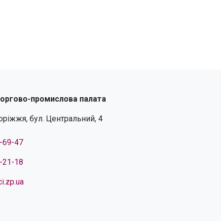
торгово-промислова палата
поріжжя, бул. Центральний, 4
4-69-47
4-21-18
i.zp.ua