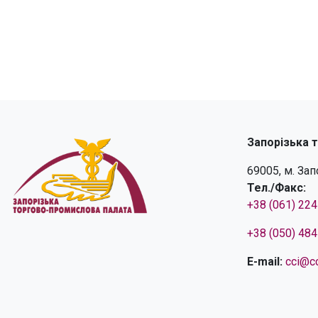
Запорізька 
69005, м. За
Тел./Факс:
+38 (061) 22
+38 (050) 48
E-mail:
cci@cc