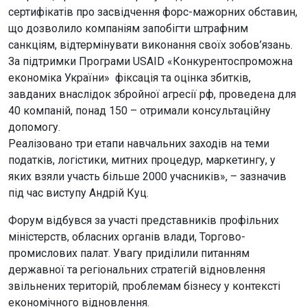
сертифікатів про засвідчення форс-мажорних обставин,
що дозволило компаніям запобігти штрафним
санкціям, відтермінувати виконання своїх зобов’язань.
За підтримки Програми USAID «Конкурентоспроможна
економіка України» фіксація та оцінка збитків,
завданих внаслідок збройної агресії рф, проведена для
40 компаній, понад 150 – отримали консультаційну
допомогу.
Реалізовано три етапи навчальних заходів на теми
податків, логістики, митних процедур, маркетингу, у
яких взяли участь більше 2000 учасників», – зазначив
під час виступу Андрій Куц.
Форум відбувся за участі представників профільних
міністерств, обласних органів влади, Торгово-
промислових палат. Увагу приділили питанням
державної та регіональних стратегій відновлення
звільнених територій, проблемам бізнесу у контексті
економічного відновлення.