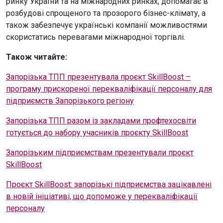
ринку України та на міжнародних ринках, допомагає в
розбудові спрощеного та прозорого бізнес-клімату, а
також забезпечує українські компанії можливостями
скористатись перевагами міжнародної торгівлі.
Також читайте:
Запорізька ТПП презентувала проєкт SkillBoost –
програму прискореної перекваліфікації персоналу для
підприємств Запорізького регіону
Запорізька ТПП разом із закладами профтехосвіти
готується до набору учасників проєкту SkillBoost
Запорізьким підприємствам презентували проєкт
SkillBoost
Проєкт SkillBoost: запорізькі підприємства зацікавлені
в новій ініціативі, що допоможе у перекваліфікації
персоналу