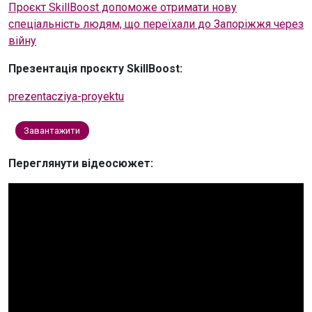
Проєкт SkillBoost допоможе отримати нову
спеціальність людям, що переїхали до Запоріжжя через
війну
Презентація проєкту SkillBoost:
prezentacziya-proyektu
Завантажити
Переглянути відеосюжет: