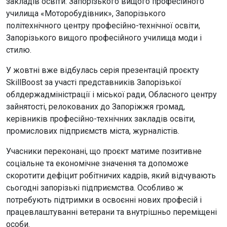
закладів освіти: Запорізького вищого професійного
училища «Моторобудівник», Запорізького
політехнічного центру професійно-технічної освіти,
Запорізького вищого професійного училища моди і
стилю.
У жовтні вже відбулась серія презентацій проєкту
SkillBoost за участі представників Запорізької
облдержадміністрації і міської ради, Обласного центру
зайнятості, релокованих до Запоріжжя громад,
керівників професійно-технічних закладів освіти,
промислових підприємств міста, журналістів.
Учасники переконані, що проєкт матиме позитивне
соціальне та економічне значення та допоможе
скоротити дефіцит робітничих кадрів, який відчувають
сьогодні запорізькі підприємства. Особливо ж
потребують підтримки в освоєнні нових професій і
працевлаштуванні ветерани та внутрішньо переміщені
особи.