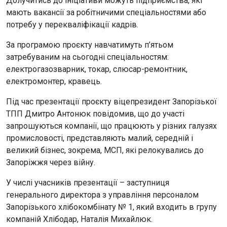
Долучитись до ініціативи можуть підприємства, які
мають вакансії за робітничими спеціальностями або
потребу у перекваліфікації кадрів.
За програмою проєкту навчатимуть п’ятьом
затребуваним на сьогодні спеціальностям:
електрогазозварник, токар, слюсар-ремонтник,
електромонтер, кравець.
Під час презентації проєкту віцепрезидент Запорізької
ТПП Дмитро Антонюк повідомив, що до участі
запрошуються компанії, що працюють у різних галузях
промисловості, представляють малий, середній і
великий бізнес, зокрема, МСП, які релокувались до
Запоріжжя через війну.
У числі учасників презентації – заступниця
генерального директора з управління персоналом
Запорізького хлібокомбінату № 1, який входить в групу
компаній Хлібодар, Наталія Михайлюк.