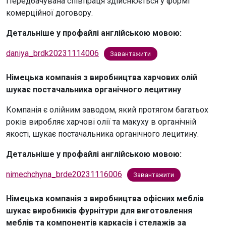
Передбачувана співпраця здійснюється у формі
комерційної договору.
Детальніше у профайлі англійською мовою:
daniya_brdk20231114006
Завантажити
Німецька компанія з виробництва харчових олій
шукає постачальника органічного лецитину
Компанія є олійним заводом, який протягом багатьох
років виробляє харчові олії та макуху в органічній
якості, шукає постачальника органічного лецитину.
Детальніше у профайлі англійською мовою:
nimechchyna_brde20231116006
Завантажити
Німецька компанія з виробництва офісних меблів
шукає виробників фурнітури для виготовлення
меблів та компонентів каркасів і стелажів за