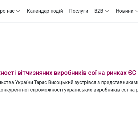
ро нас
Календар подій
Послуги
B2B
Новини
й
ості вітчизняних виробників сої на ринках ЄС
льства України Тарас Висоцький зустрівся з представниками
конкурентної спроможності українських виробників сої на 