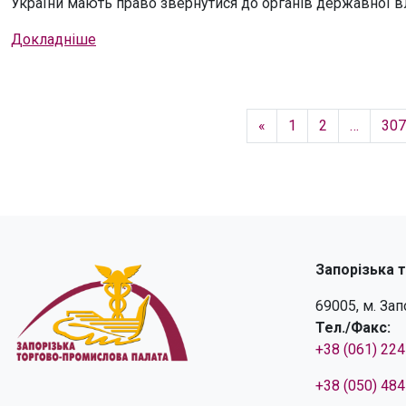
України мають право звернутися до органів державної вл
Докладніше
«
1
2
…
307
Запорізька 
69005, м. За
Тел./Факс:
+38 (061) 22
+38 (050) 48