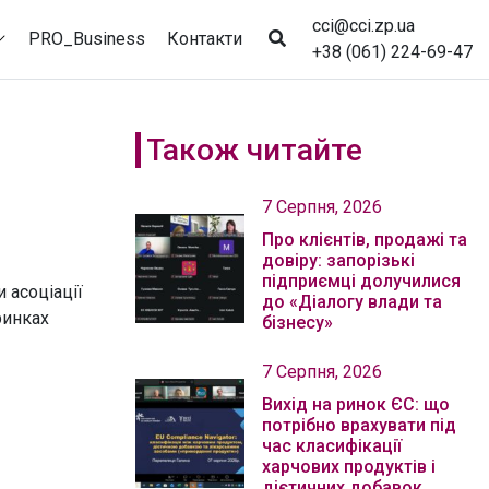
cci@cci.zp.ua
PRO_Business
Контакти
+38 (061) 224-69-47
Також читайте
7 Серпня, 2026
Про клієнтів, продажі та
довіру: запорізькі
підприємці долучилися
 асоціації
до «Діалогу влади та
ринках
бізнесу»
7 Серпня, 2026
Вихід на ринок ЄС: що
потрібно врахувати під
час класифікації
харчових продуктів і
дієтичних добавок