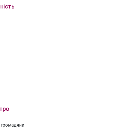
ність
 про
» громадяни