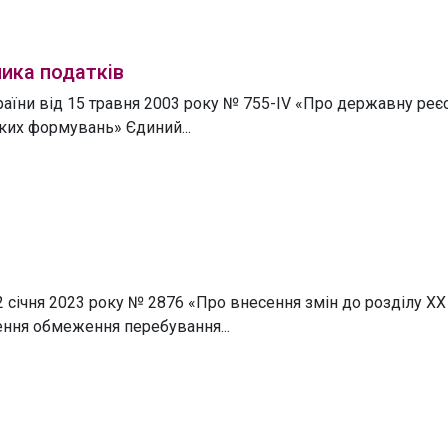
ника податків
країни від 15 травня 2003 року № 755-IV «Про державну реє
ьких формувань» Єдиний...
2 січня 2023 року № 2876 «Про внесення змін до розділу ХХ
ння обмеження перебування...