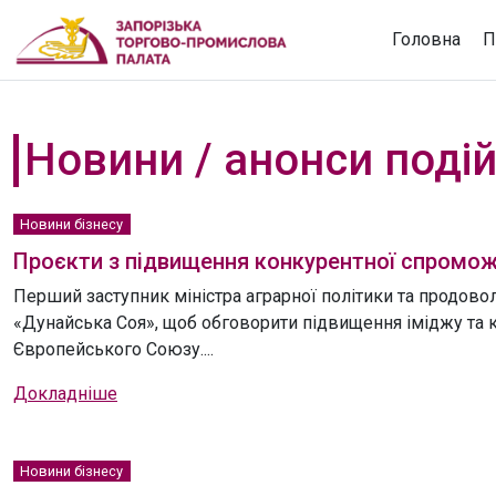
Головна
П
Новини / анонси поді
Новини бізнесу
Проєкти з підвищення конкурентної спроможн
Перший заступник міністра аграрної політики та продово
«Дунайська Соя», щоб обговорити підвищення іміджу та 
Європейського Союзу....
Докладніше
Новини бізнесу