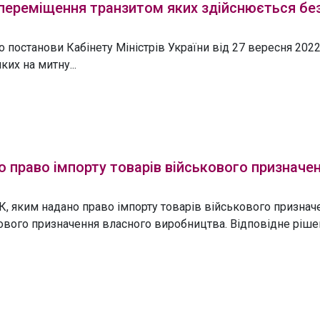
 переміщення транзитом яких здійснюється бе
о постанови Кабінету Міністрів України від 27 вересня 202
их на митну...
о право імпорту товарів військового призначе
К, яким надано право імпорту товарів військового признач
кового призначення власного виробництва. Відповідне ріше