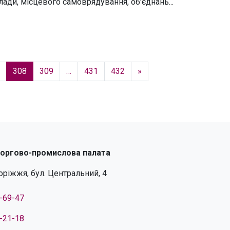
ади, місцевого самоврядування, об’єднань...
308
309
…
431
432
»
торгово-промислова палата
поріжжя, бул. Центральний, 4
4-69-47
4-21-18