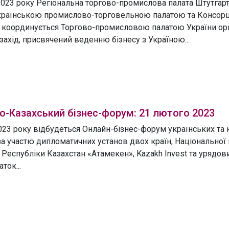
2023 року Регіональна торгово-промислова палата Штутгарт
країнською промислово-торговельною палатою та Консор
ий координується Торгово-промисловою палатою України ор
захід, присвячений веденню бізнесу з Україною...
о-Казахський бізнес-форум: 21 лютого 2023
023 року відбудеться Онлайн-бізнес-форум українських та 
за участю дипломатичних установ двох країн, Національної
Республіки Казахстан «Атамекен», Kazakh Invest та урядови
ток...