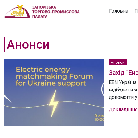
Головна
П
Анонси
Анонси
Захід “Ен
EEN Україна
відбудеться 
допомогти у
Докладніше