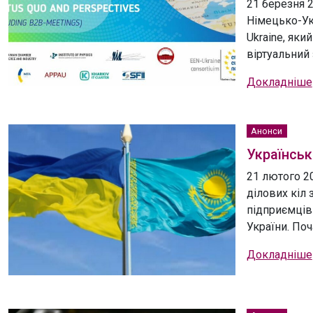
21 березня 
Німецько-У
Ukraine, як
віртуальний 
Докладніше
Анонси
Українськ
21 лютого 2
ділових кіл 
підприємців 
України. Поча
Докладніше