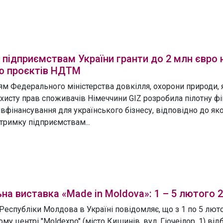
 підприємствам України гранти до 2 млн євро 
ію проєктів НДТМ
ям Федерального міністерства довкілля, охорони природи, 
ахисту прав споживачів Німеччини GIZ розробила пілотну ф
вфінансування для українського бізнесу, відповідно до яко
тримку підприємствам...
на виставка «Made in Moldova»: 1 – 5 лютого 
Республіки Молдова в Україні повідомляє, що з 1 по 5 лют
му центрі "Moldexpo" (місто Кишинів, вул. Гіочеілор, 1) від