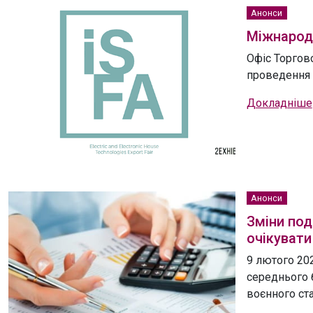
Анонси
Міжнародн
Офіс Торгов
проведення 
Докладніше
Анонси
Зміни под
очікувати
9 лютого 202
середнього 
воєнного ста