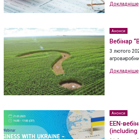
Докладніше
Анонси
Вебінар “
3 лютого 202
агровиробник
Докладніше
Анонси
EEN-вебіна
(including