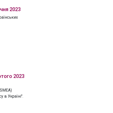
ічня 2023
раїнських
ютого 2023
ISMEA)
 в Україні".