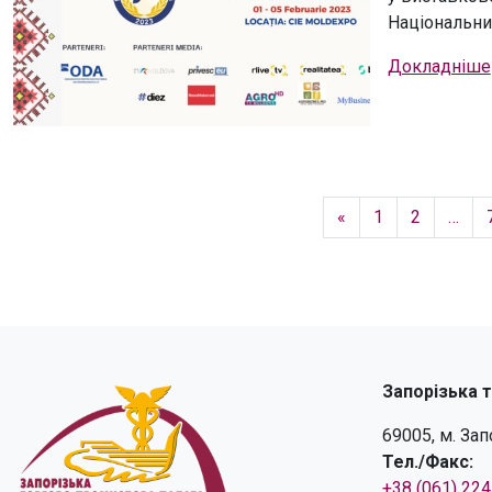
Національни
Докладніше
«
1
2
…
Запорізька 
69005, м. За
Тел./Факс:
+38 (061) 22