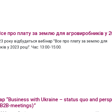
Все про плату за землю для агровиробників у 2
3 року відбудеться вебінар "Все про плату за землю для
ів у 2023 році". Час: 13:00-15:00.
р “Business with Ukraine – status quo and persp
 B2B-meetings)”