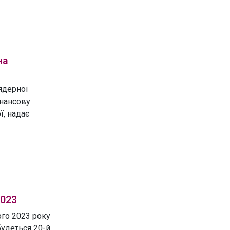
на
ядерної
інансову
ї, надає
2023
ого 2023 року
будеться 20-й