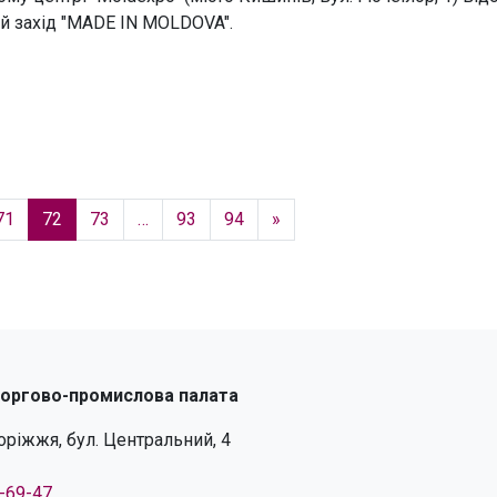
й захід "MADE IN MOLDOVA".
71
72
73
…
93
94
»
торгово-промислова палата
поріжжя, бул. Центральний, 4
4-69-47