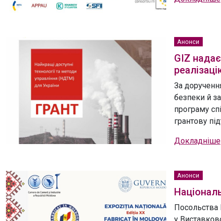
Анонси
GIZ надає
реалізац
За дорученн
безпеки й з
програму спі
грантову під
Докладніше
Анонси
Національ
Посольства 
у Виставково