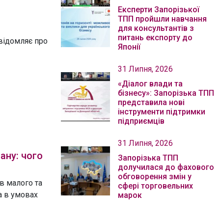
Експерти Запорізької
ТПП пройшли навчання
для консультантів з
питань експорту до
відомляє про
Японії
31 Липня, 2026
«Діалог влади та
бізнесу»: Запорізька ТПП
представила нові
інструменти підтримки
підприємців
31 Липня, 2026
ану: чого
Запорізька ТПП
долучилася до фахового
обговорення змін у
в малого та
сфері торговельних
а в умовах
марок