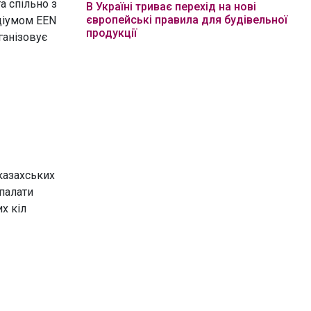
а спільно з
В Україні триває перехід на нові
європейські правила для будівельної
ціумом EEN
продукції
ганізовує
казахських
 палати
х кіл