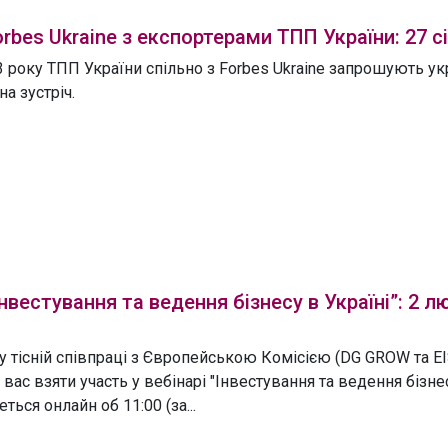
orbes Ukraine з експортерами ТПП України: 27 с
3 року ТПП України спільно з Forbes Ukraine запрошують ук
на зустріч.
Інвестування та ведення бізнесу в Україні”: 2 л
 у тісній співпраці з Європейською Комісією (DG GROW та E
ас взяти участь у вебінарі "Інвестування та ведення бізнесу
ться онлайн об 11:00 (за...