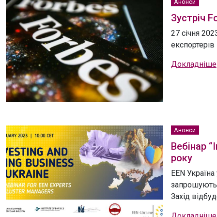
Анонси
Зустріч F
27 січня 202
експортерів 
Докладніше
Анонси
Вебінар “
року
EEN Україна
запрошують в
Захід відбуде
Докладніше