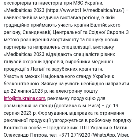
експортерів та інвесторів при МЗС України.
«Medbaltica» 2023 (https://www.bt1.lv/medbaltica/rus/) –
найважливіша медична виставка регіону, в якій
традиційно приймають участь країни Балтійського
регіону, Скандинавії, Центральної та Східної Європи. З
метою розширення асортименту та пошуку нових
партнерів та направлень спеціалізації, виставку
«Medbaltica» 2023 відвідають спеціалісти різних
галузей охорони здоров’я, виробники медичної
продукції з Латвії та зарубіжних країн та ін.
Участь в межах Національного стенду України є
безкоштовною. Заявку на участь необхідно направити
до 22 липня 2023 р. на електронну пошту
info@thukraina.com
, рекламну продукцію для
розміщення на стенді (доставка в м. Рига) – до 19
серпня 2023 р. Формування, відправка та отримання
рекламної продукції узгоджується в робочому порядку.
Контактна особа – Представник ТПП України в Латвії
Олександр Петров, тел. +371 2719220 (WhatsApp, Viber,