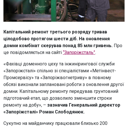
Капітальний ремонт третього розряду тривав
цілодобово протягом шести діб. На оновлення
домни комбінат скерував понад 85 млн гривень.
Про
це повідомляється на сайті
“Запоріжсталь”
.
«Фахівці доменного цеху та інжинірингової служби
«Запоріжсталі» спільно зі спеціалістами «Метінвест-
Промсервісу» та «Запоріжвогнетриву» в повному
обсязі виконали заплановані роботи з оновлення другої
домни. Капітальному ремонту передував грунтовний
підготовчий етап, що дозволило зменшити строки
ремонту на добу», –
зазначив Генеральний директор
«Запоріжсталі» Роман Слободянюк.
Сукупно на майданчику працювали близько 200