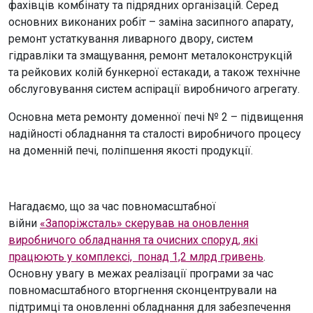
фахівців комбінату та підрядних організацій. Серед
основних виконаних робіт – заміна засипного апарату,
ремонт устаткування ливарного двору, систем
гідравліки та змащування, ремонт металоконструкцій
та рейкових колій бункерної естакади, а також технічне
обслуговування систем аспірації виробничого агрегату.
Основна мета ремонту доменної печі № 2 – підвищення
надійності обладнання та сталості виробничого процесу
на доменній печі, поліпшення якості продукції.
Нагадаємо, що за час повномасштабної
війни
«Запоріжсталь» скерував на оновлення
виробничого обладнання та очисних споруд, які
працюють у комплексі, понад 1,2 млрд гривень
.
Основну увагу в межах реалізації програми за час
повномасштабного вторгнення сконцентрували на
підтримці та оновленні обладнання для забезпечення