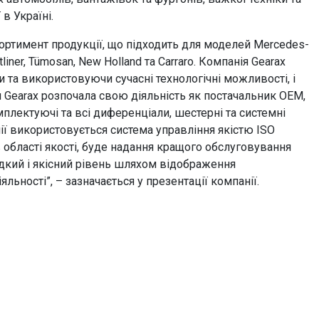
в Україні.
ртимент продукції, що підходить для моделей Mercedes-
htliner, Tümosan, New Holland та Carraro. Компанія Gearax
 та використовуючи сучасні технологічні можливості, і
я Gearax розпочала свою діяльність як постачальник OEM,
плектуючі та всі диференціали, шестерні та системні
анії використовується система управління якістю ISO
 області якості, буде надання кращого обслуговування
кий і якісний рівень шляхом відображення
ьності”, – зазначається у презентації компанії.