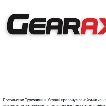
Посольство Туреччини в Україні пропонує ознайомитись 
яка виготовляє запасні частини для легкових комерційних