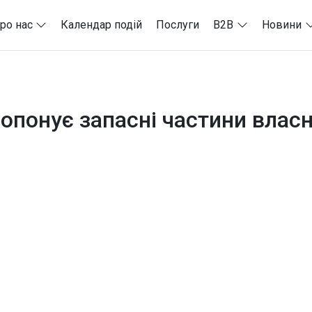
ро нас
Календар подій
Послуги
B2B
Новини
ропонує запасні частини влас