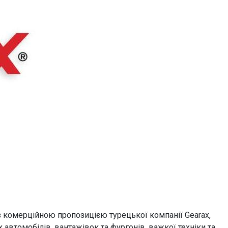
з комерційною пропозицією турецької компанії Gearax,
 автомобілів, вантажівок та фургонів, важкої техніки та