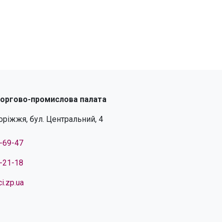
торгово-промислова палата
поріжжя, бул. Центральний, 4
4-69-47
4-21-18
i.zp.ua