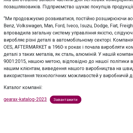
позашляховиків. Підприємство шукає покупців продукції 
“Ми продовжуємо розвиватися, постійно розширюючи асо
Benz, Volkswagen, Man, Ford, Iveco, Isuzu, Dodge, Fiat, Freig
впровадила загальну систему управління якістю, слідуючи
виробляє різні деталі в автомобільному секторі. Компані
OES, AFTERMARKET в 1960-х роках і почала виробляти ком
деталі з таких металів, як сталь, алюміній. У нашій комп
9001:2015, нашою метою, відповідно до нашої політики в
нашим клієнтам, виведення нашого виробництва на швид
використання технологічних можливостей у виробничій діял
Каталог компанії:
gearax-katalog-2023
Завантажити