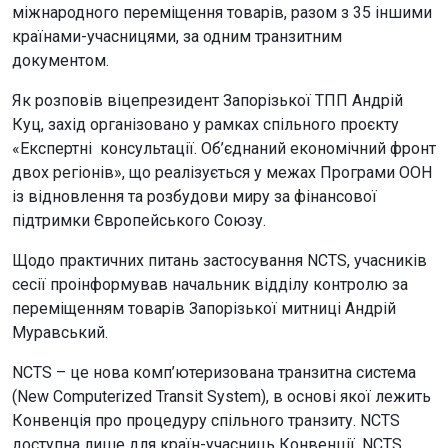
міжнародного переміщення товарів, разом з 35 іншими
країнами-учасницями, за одним транзитним
документом.
Як розповів віцепрезидент Запорізької ТПП Андрій
Куц, захід організовано у рамках спільного проєкту
«Експертні консультації. Об’єднаний економічний фронт
двох регіонів», що реалізується у межах Програми ООН
із відновлення та розбудови миру за фінансової
підтримки Європейського Союзу.
Щодо практичних питань застосування NCTS, учасників
сесії проінформував начальник відділу контролю за
переміщенням товарів Запорізької митниці Андрій
Муравський.
NCTS – це нова комп’ютеризована транзитна система
(New Computerized Transit System), в основі якої лежить
Конвенція про процедуру спільного транзиту. NCTS
доступна лише для країн-учасниць Конвенції. NCTS