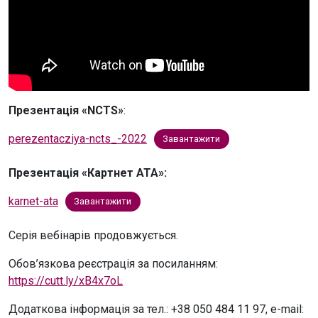
Презентація «NCTS»
:
perezentacziya-ncts_-2022
Завантажити
Презентація «Картнет АТА»:
karnet-ata
Завантажити
Серія вебінарів продовжується.
Обов’язкова реєстрація за посиланням:
https://cutt.ly/xB4x7oL
Додаткова інформація за тел.: +38 050 484 11 97, e-mail: