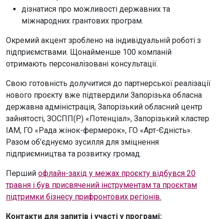
дізнатися про можливості державних та
міжнародних грантових програм.
Окремий акцент зроблено на індивідуальній роботі з
підприємствами. Щонайменше 100 компаній
отримають персоналізовані консультації.
Свою готовність долучитися до партнерської реалізації
нового проєкту вже підтвердили Запорізька обласна
державна адміністрація, Запорізький обласний центр
зайнятості, ЗОСПП(Р) «Потенціал», Запорізький кластер
ІАМ, ГО «Рада жінок-фермерок», ГО «Арт-Єдність».
Разом об’єднуємо зусилля для зміцнення
підприємництва та розвитку громад.
Перший
офлайн-захід у межах проєкту відбувся 20
травня і був присвячений інструментам та проєктам
підтримки бізнесу прифронтових регіонів.
Контакти для запитів і участі у програмі: