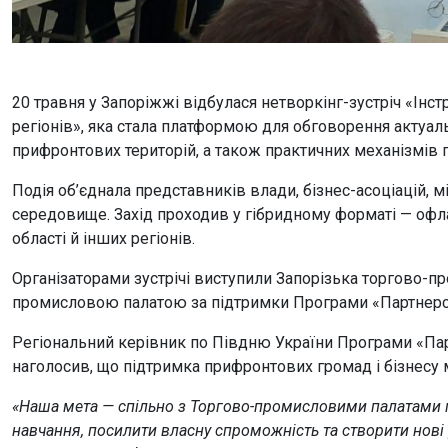
20 травня у Запоріжжі відбулася нетворкінг-зустріч «Інс
регіонів», яка стала платформою для обговорення актуаль
прифронтових територій, а також практичних механізмів 
Подія об’єднала представників влади, бізнес-асоціацій, 
середовище. Захід проходив у гібридному форматі — офла
області й інших регіонів.
Організаторами зустрічі виступили Запорізька торгово-п
промисловою палатою за підтримки Програми «Партнерст
Регіональний керівник по Півдню України Програми «Пар
наголосив, що підтримка прифронтових громад і бізнесу
«Наша мета — спільно з Торгово-промисловими палатами пі
навчання, посилити власну спроможність та створити нові