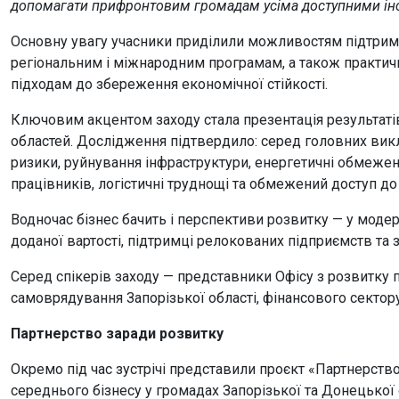
допомагати прифронтовим громадам усіма доступними ін
Основну увагу учасники приділили можливостям підтрим
регіональним і міжнародним програмам, а також практич
підходам до збереження економічної стійкості.
Ключовим акцентом заходу стала презентація результаті
областей. Дослідження підтвердило: серед головних вик
ризики, руйнування інфраструктури, енергетичні обмеженн
працівників, логістичні труднощі та обмежений доступ до 
Водночас бізнес бачить і перспективи розвитку — у модерн
доданої вартості, підтримці релокованих підприємств та
Серед спікерів заходу — представники Офісу з розвитку 
самоврядування Запорізької області, фінансового сектор
Партнерство заради розвитку
Окремо під час зустрічі представили проєкт «Партнерство
середнього бізнесу у громадах Запорізької та Донецької 