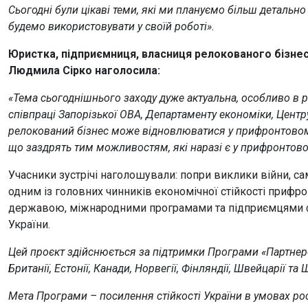
Сьогодні були цікаві теми, які ми плануємо більш детальн
будемо використовувати у своїй роботі
»
.
Юристка, підприємниця, власниця релокованого бізне
Людмила Сірко наголосила:
«Тема сьогоднішнього заходу дуже актуальна, особливо в р
співпраці Запорізької ОВА, Департаменту економіки, Центр
релокований бізнес може відновлюватися у прифронтовому 
що заздрять тим можливостям, які наразі є у прифронтов
Учасники зустрічі наголошували: попри виклики війни, с
одним із головних чинників економічної стійкості прифро
державою, міжнародними програмами та підприємцями ф
України.
Цей проєкт здійснюється за підтримки Програми «Партнерс
Британії, Естонії, Канади, Норвегії, Фінляндії, Швейцарії та 
Мета Програми – посилення стійкості України в умовах рос