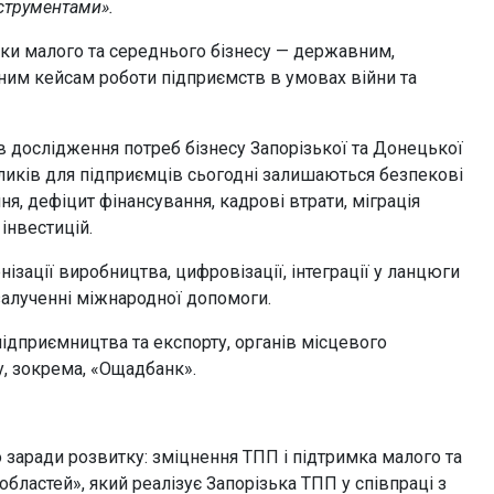
струментами»
.
ки малого та середнього бізнесу — державним,
ним кейсам роботи підприємств в умовах війни та
в дослідження потреб бізнесу Запорізької та Донецької
ликів для підприємців сьогодні залишаються безпекові
я, дефіцит фінансування, кадрові втрати, міграція
інвестицій.
ізації виробництва, цифровізації, інтеграції у ланцюги
 залученні міжнародної допомоги.
підприємництва та експорту, органів місцевого
у, зокрема, «Ощадбанк».
 заради розвитку: зміцнення ТПП і підтримка малого та
областей», який реалізує Запорізька ТПП у співпраці з