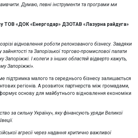
о вивчити.
Думаю, певні інструменти та програми ми
су ТОВ «ДОК «Енергодар» ДЗОТАВ «Лазурна райдуга»
озрізі відновлення роботи релокованого бізнесу. Завдяки
у зайнятості та Запорізької торгово-промислової палати
Запоріжжі. І колеги з інших областей відверто кажуть,
ому Запоріжжі».
аме підтримка малого та середнього бізнесу залишається
нтових регіонів. А розвиток партнерств між громадами,
ормує основу для майбутнього відновлення економіки
тво за сильну Україну», яку фінансують уряди Великої
Швеції.
ійської агресії через надання критично важливої