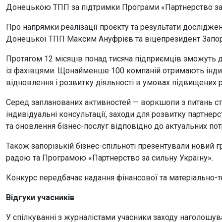
Донецькою ТПП за підтримки Програми «Партнерство за 
Про напрямки реалізації проєкту та результати дослідже
Донецької ТПП Максим Ануфрієв та віцепрезидент Запор
Протягом 12 місяців понад тисяча підприємців зможуть до
із фахівцями. Щонайменше 100 компаній отримають індив
відновлення і розвитку діяльності в умовах підвищених р
Серед запланованих активностей — воркшопи з питань сті
індивідуальні консультації, заходи для розвитку партнер
та оновлення бізнес-послуг відповідно до актуальних п
Також запорізькій бізнес-спільноті презентували новий 
радою та Програмою «Партнерство за сильну Україну».
Конкурс передбачає надання фінансової та матеріально-т
Відгуки учасників
У спілкуванні з журналістами учасники заходу наголошув