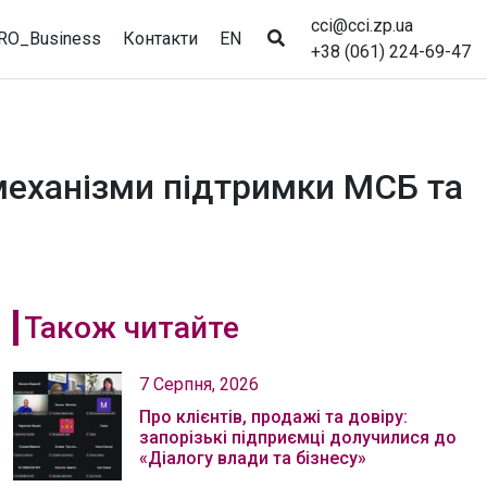
cci@cci.zp.ua
RO_Business
Контакти
EN
+38 (061) 224-69-47
 механізми підтримки МСБ та
Також читайте
7 Серпня, 2026
Про клієнтів, продажі та довіру:
запорізькі підприємці долучилися до
«Діалогу влади та бізнесу»