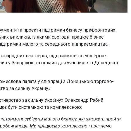
трументи та проєкти підтримки бізнесу прифронтових
них викликів, із якими сьогодні працює бізнес
підтримки малого та середнього підприємництва.
міжнародних партнерів, підприємців та експертне
йн у Запоріжжі та онлайн для учасників із Донецької
ромислова палата у співпраці з Донецькою торгово-
во за сильну Україну».
тнерство за сильну Україну» Олександр Рябий
 має бути системною та комплексною:
дтримати суб’єктів малого бізнесу, які зможуть пройти
 робочі місця.
Ми працюємо комплексно і прагнемо