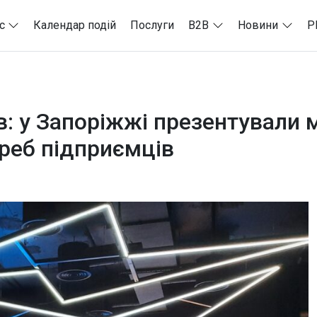
с
Календар подій
Послуги
B2B
Новини
P
ів: у Запоріжжі презентували
реб підприємців