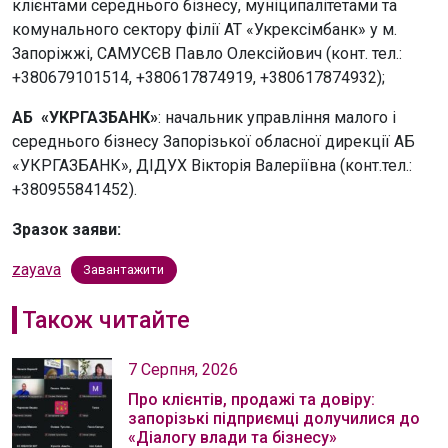
клієнтами середнього бізнесу, муніципалітетами та
комунального сектору філії АТ «Укрексімбанк» у м.
Запоріжжі, САМУСЄВ Павло Олексійович (конт. тел.:
+380679101514, +380617874919, +380617874932);
АБ «УКРГАЗБАНК»
: начальник управління малого і
середнього бізнесу Запорізької обласної дирекції АБ
«УКРГАЗБАНК», ДІДУХ Вікторія Валеріївна (конт.тел.:
+380955841452).
Зразок заяви:
zayava
Завантажити
Також читайте
7 Серпня, 2026
Про клієнтів, продажі та довіру:
запорізькі підприємці долучилися до
«Діалогу влади та бізнесу»