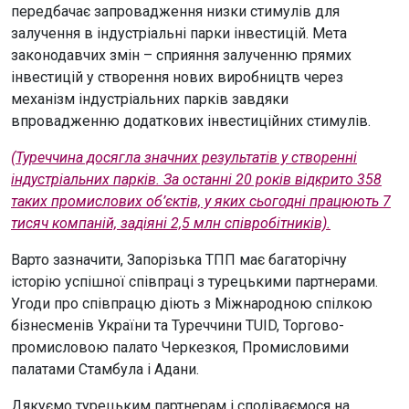
передбачає запровадження низки стимулів для
залучення в індустріальні парки інвестицій. Мета
законодавчих змін – сприяння залученню прямих
інвестицій у створення нових виробництв через
механізм індустріальних парків завдяки
впровадженню додаткових інвестиційних стимулів.
(Туреччина досягла значних результатів у створенні
індустріальних парків. За останні 20 років відкрито 358
таких промислових об’єктів, у яких сьогодні працюють 7
тисяч компаній, задіяні 2,5 млн співробітників).
Варто зазначити, Запорізька ТПП має багаторічну
історію успішної співпраці з турецькими партнерами.
Угоди про співпрацю діють з Міжнародною спілкою
бізнесменів України та Туреччини TUID, Торгово-
промисловою палато Черкезкоя, Промисловими
палатами Стамбула і Адани.
Дякуємо турецьким партнерам і сподіваємося на