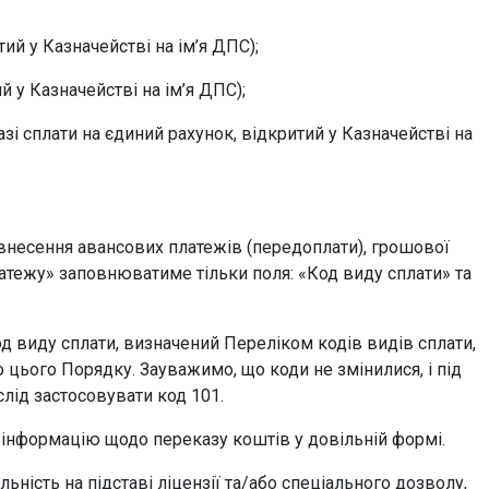
ий у Казначействі на ім’я ДПС);
й у Казначействі на ім’я ДПС);
зі сплати на єдиний рахунок, відкритий у Казначействі на
ж внесення авансових платежів (передоплати), грошової
латежу» заповнюватиме тільки поля: «Код виду сплати» та
д виду сплати, визначений Переліком кодів видів сплати,
 цього Порядку. Зауважимо, що коди не змінилися, і під
слід застосовувати код 101.
 інформацію щодо переказу коштів у довільній формі.
ьність на підставі ліцензії та/або спеціального дозволу,