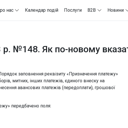
ро нас
Календар подій
Послуги
B2B
Новини
3 р. №148. Як по-новому вказ
 Порядок заповнення реквізиту «Призначення платежу»
зборів, митних, інших платежів, єдиного внеску на
несення авансових платежів (передоплати), грошової
тежу» передбачено поля: