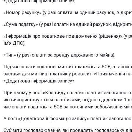
«Додаткова інформація запису»;
«Номер рахунку» (у разі сплати на єдиний рахунок, відкрит
«Сума податку» (у разі сплати на єдиний рахунок, відкрити
«Інформація про податкове повідомлення (рішення)» (у ра
ім’я ДПС);
«Тип» (у разі сплати за оренду державного майна).
Під час сплати податків, митних платежів та ЄСВ, а тако
застави для митниці платник у реквізиті «Призначення п
«Додаткова інформація запису».
При цьому у полі «Код виду сплати» платник заповнює ко
які використовуються платниками, згідно з додатком 1 до
час сплати податків та ЄСВ за поточними зобов’язаннями 
У полі «Додаткова інформація запису» платник заповнює
Суб’єкти господарювання, які провадять господарську діял