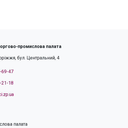
торгово-промислова палата
поріжжя, бул. Центральний, 4
4-69-47
4-21-18
i.zp.ua
слова палата