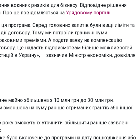
ння воєнних ризиків для бізнесу. Відповідне рішення
ня. Про це повідомляється на
Урядовому порталі.
 ця програма. Серед головних запитів були вищі ліміти та
ії договору. Тому ми потроїли граничні суми
страховими преміями. А подати заяву на компенсацію
оговору. Це надасть підприємствам більше можливостей
ицій в Україну», — зазначив Міністр економіки, довкілля
не майно збільшена з 10 млн грн до 30 млн грн.
и зменшена на суму раніше отриманих грантів або іншої
6 року зможуть їх уточнити: збільшити раніше заявлені
.
яке було включене до програми на дату пошкодження або