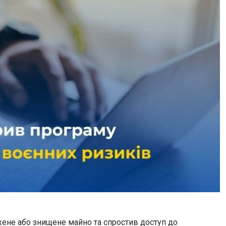
ене або знищене майно та спростив доступ до