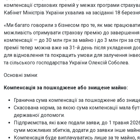
компенсації страхових премій у межах програми страхува
Кабінет Міністрів України ухвалив на засіданні 18 берез
«Ми багато говорили з бізнесом про те, як має працювати
можливість отримувати страхову премію до завершення д
компенсації — до 30 млн грн за майно і до 3 млн грн за 
премії тепер можна вже на 31-й день після укладення д
для відновлення та покращить умови для залучення інвест
та сільського господарства України Олексій Соболев.
Основні зміни:
Компенсація за пошкоджене або знищене майно:
Гранична сума компенсації за пошкоджене або знище
Скасована норма, за якою сума компенсації мала бут
державної допомоги.
Підприємства, які вже подали заяви, до 1 травня 202
суми можливих збитків, додати до заявки інше майно
Компенсація буде виплачуватись лише за те майно, 