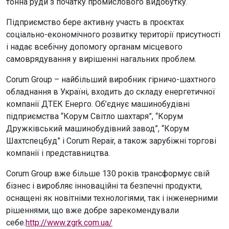
тонна руди з початку промислового видобутку.
Підприємство бере активну участь в проєктах
соціально-економічного розвитку території присутності
і надає всебічну допомогу органам місцевого
самоврядування у вирішенні нагальних проблем.
Corum Group – найбільший виробник гірничо-шахтного
обладнання в Україні, входить до складу енергетичної
компанії ДТЕК Енерго. Об’єднує машинобудівні
підприємства “Корум Світло шахтаря”, “Корум
Дружківський машинобудівний завод”, “Корум
Шахтспецбуд” і Corum Repair, а також зарубіжні торгові
компанії і представництва.
Corum Group вже більше 130 років трансформує свій
бізнес і виробляє інноваційні та безпечні продукти,
оснащені як новітніми технологіями, так і інженерними
рішеннями, що вже добре зарекомендували
себе.
http://www.zgrk.com.ua/