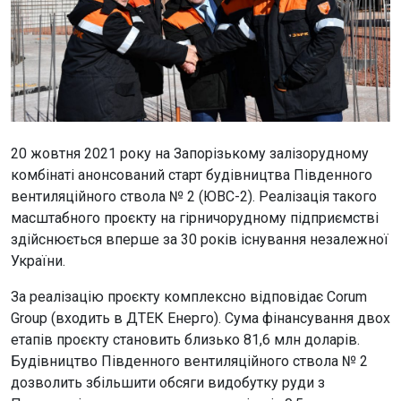
20 жовтня 2021 року на Запорізькому залізорудному
комбінаті анонсований старт будівництва Південного
вентиляційного ствола № 2 (ЮВС-2). Реалізація такого
масштабного проєкту на гірничорудному підприємстві
здійснюється вперше за 30 років існування незалежної
України.
За реалізацію проєкту комплексно відповідає Corum
Group (входить в ДТЕК Енерго). Сума фінансування двох
етапів проєкту становить близько 81,6 млн доларів.
Будівництво Південного вентиляційного ствола № 2
дозволить збільшити обсяги видобутку руди з