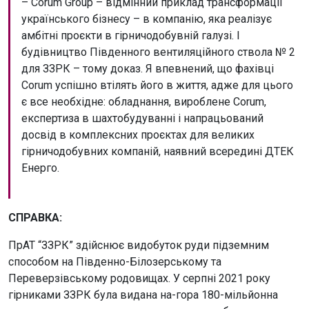
– Corum Group – відмінний приклад трансформації
українського бізнесу – в компанію, яка реалізує
амбітні проєкти в гірничодобувній галузі. І
будівництво Південного вентиляційного ствола № 2
для ЗЗРК – тому доказ. Я впевнений, що фахівці
Corum успішно втілять його в життя, адже для цього
є все необхідне: обладнання, вироблене Corum,
експертиза в шахтобудуванні і напрацьований
досвід в комплексних проєктах для великих
гірничодобувних компаній, наявний всередині ДТЕК
Енерго.
СПРАВКА:
ПрАТ “ЗЗРК” здійснює видобуток руди підземним
способом на Південно-Білозерському та
Переверзівському родовищах. У серпні 2021 року
гірниками ЗЗРК була видана на-гора 180-мільйонна