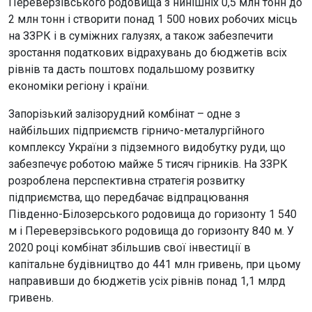
Переверзівського родовища з нинішніх 0,5 млн тонн до
2 млн тонн і створити понад 1 500 нових робочих місць
на ЗЗРК і в суміжних галузях, а також забезпечити
зростання податкових відрахувань до бюджетів всіх
рівнів та дасть поштовх подальшому розвитку
економіки регіону і країни.
Запорізький залізорудний комбінат – одне з
найбільших підприємств гірничо-металургійного
комплексу України з підземного видобутку руди, що
забезпечує роботою майже 5 тисяч гірників. На ЗЗРК
розроблена перспективна стратегія розвитку
підприємства, що передбачає відпрацювання
Південно-Білозерського родовища до горизонту 1 540
м і Переверзівського родовища до горизонту 840 м. У
2020 році комбінат збільшив свої інвестиції в
капітальне будівництво до 441 млн гривень, при цьому
направивши до бюджетів усіх рівнів понад 1,1 млрд
гривень.