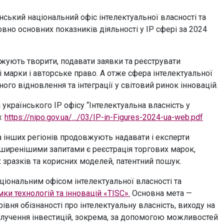
ський національний офіс інтелектуальної власності та
вно основних показників діяльності у IP сфері за 2024
вжують творити, подавати заявки та реєструвати
і марки і авторське право. А отже сфера інтелектуальної
го відновлення та інтеграції у світовий ринок інновацій.
українського IP офісу “Інтелектуальна власність у
м:
https://nipo.gov.ua/…/03/IP-in-Figures-2024-ua-web.pdf
а інших регіонів продовжують надавати і експерти
оширенішими запитами є реєстрація торгових марок,
 зразків та корисних моделей, патентний пошук.
ціональним офісом інтелектуальної власності та
ки технологій та інновацій «TISC».
Основна мета —
івня обізнаності про інтелектуальну власність, виходу на
залучення інвестицій, зокрема, за допомогою можливостей