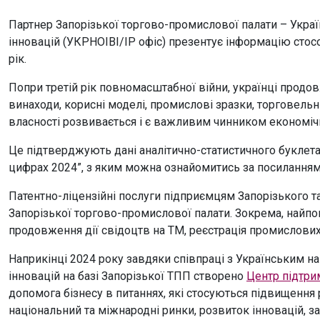
Партнер Запорізької торгово-промислової палати – Україн
інновацій (УКРНОІВІ/IP офіс) презентує інформацію стосо
рік.
Попри третій рік повномасштабної війни, українці продо
винаходи, корисні моделі, промислові зразки, торговельн
власності розвивається і є важливим чинником економічно
Це підтверджують дані аналітично-статистичного буклета 
цифрах 2024”, з яким можна ознайомитись за посилання
Патентно-ліцензійні послуги підприємцям Запорізького т
Запорізької торгово-промислової палати. Зокрема, найп
продовження дії свідоцтв на ТМ, реєстрація промислових
Наприкінці 2024 року завдяки співпраці з Українським на
інновацій на базі Запорізької ТПП створено
Центр підтрим
допомога бізнесу в питаннях, які стосуються підвищення р
національний та міжнародні ринки, розвиток інновацій, 