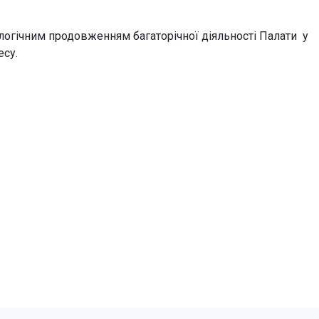
є логічним продовженням багаторічної діяльності Палати у
есу.