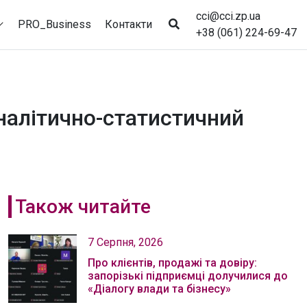
cci@cci.zp.ua
PRO_Business
Контакти
+38 (061) 224-69-47
аналітично-статистичний
Також читайте
7 Серпня, 2026
Про клієнтів, продажі та довіру:
запорізькі підприємці долучилися до
«Діалогу влади та бізнесу»