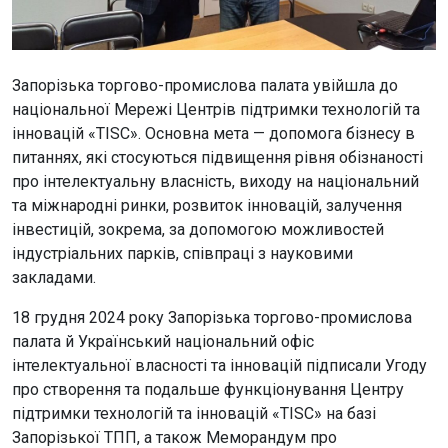
Запорізька торгово-промислова палата увійшла до
національної Мережі Центрів підтримки технологій та
інновацій «TISC». Основна мета — допомога бізнесу в
питаннях, які стосуються підвищення рівня обізнаності
про інтелектуальну власність, виходу на національний
та міжнародні ринки, розвиток інновацій, залучення
інвестицій, зокрема, за допомогою можливостей
індустріальних парків, співпраці з науковими
закладами.
18 грудня 2024 року Запорізька торгово-промислова
палата й Український національний офіс
інтелектуальної власності та інновацій підписали Угоду
про створення та подальше функціонування Центру
підтримки технологій та інновацій «TISC» на базі
Запорізької ТПП, а також Меморандум про