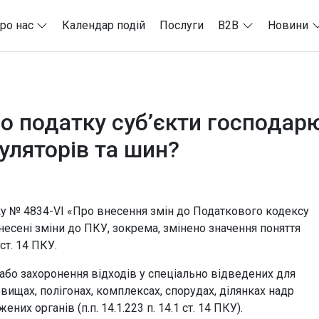
ро нас
Календар подій
Послуги
B2B
Новини
го податку суб’єкти господар
уляторів та шин?
оку № 4834-VI «Про внесення змін до Податкового кодексу
есені зміни до ПКУ, зокрема, змінено значення поняття
ст. 14 ПКУ.
 або захоронення відходів у спеціально відведених для
овищах, полігонах, комплексах, спорудах, ділянках надр
х органів (п.п. 14.1.223 п. 14.1 ст. 14 ПКУ).