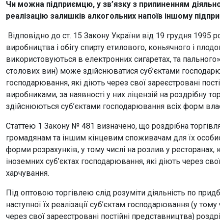
Чи можна підприємцю, у зв’язку з припиненням діяльно
реалізацію залишків алкогольних напоїв іншому підп
Відповідно до ст. 15 Закону України від 19 грудня 199
виробництва і обігу спирту етилового, коньячного і плод
використовуються в електронних сигаретах, та пального»
столових вин) може здійснюватися суб’єктами господарю
господарювання, які діють через свої зареєстровані пості
виробниками, за наявності у них ліцензій на роздрібну т
здійснюються суб’єктами господарювання всіх форм власно
Статтею 1 Закону № 481 визначено, що роздрібна торгівл
громадянам та іншим кінцевим споживачам для їх особи
форми розрахунків, у тому числі на розлив у ресторанах, 
іноземних суб’єктах господарювання, які діють через сво
харчування.
Під оптовою торгівлею слід розуміти діяльність по при
наступної їх реалізації суб’єктам господарювання (у тому
через свої зареєстровані постійні представництва) роздр