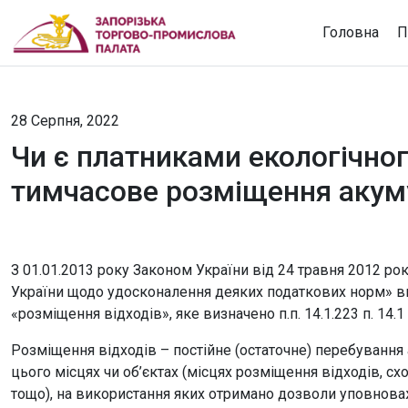
Головна
П
28 Серпня, 2022
Чи є платниками екологічно
тимчасове розміщення акум
З 01.01.2013 року Законом України від 24 травня 2012 р
України щодо удосконалення деяких податкових норм» вн
«розміщення відходів», яке визначено п.п. 14.1.223 п. 14.1 
Розміщення відходів – постійне (остаточне) перебування
цього місцях чи об’єктах (місцях розміщення відходів, сх
тощо), на використання яких отримано дозволи уповноважени