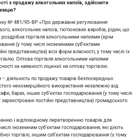
сті з продажу алкогольних напоїв, здійснити
риємцю?
5 року № 481/95-ВР «Про державне регулювання
ового, алкогольних напоїв, тютюнових виробів, рідин, що
 роздрібна торгівля алкогольними напоями (крім
вання (у тому числі іноземними суб’єктами
йні представництва) всіх форм власності, у тому числі їх
оргівлю. Оптова торгівля алкогольними напоями
сті за наявності ліцензії на оптову торгівлю.
я – діяльність по продажу товарів безпосередньо
стого некомерційного використання незалежно від
кафе, барах, інших суб’єктах господарювання (у тому числі
ї зареєстровані постійні представництва) громадського
дбанню і відповідному перетворенню товарів для
 числі іноземним суб’єктам господарювання, які діють
ібної торгівлі, іншим суб’єктам господарювання (у тому