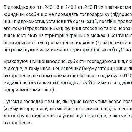
Відповідно до п.п. 240.1.3 п. 240.1 ст. 240 ПКУ платникам
юридичні особи, що не провадять господарську (підприєм
інші підприємства, установи та організації, постійні пре
агентські (представницькі) функції стосовно таких нерез
діяльності яких на території України і в межах її конти
зони здійснюються розміщення відходів (крім розміщення
що розміщуються на власних територіях (об’єктах) суб’єк
Враховуючи вищенаведене, суб’єкти господарювання, які
відходів, в тому числі небезпечних (акумулятори, шини, л
захоронення не є платниками екологічного податку з 01.0
видалення та утилізацію відходів з суб’єктами господа
підприємствами тощо).
Суб’єкти господарювання, які здійснюють тимчасове розмі
(акумулятори, шини, люмінесцентні лампи тощо), є платник
договору на видалення та утилізацію відходів, в якому в
захоронення.