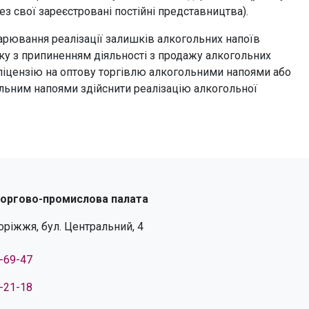
ез свої зареєстровані постійні представництва).
арювання реалізації залишків алкогольних напоїв
ку з припиненням діяльності з продажу алкогольних
 ліцензію на оптову торгівлю алкогольними напоями або
гольним напоями здійснити реалізацію алкогольної
торгово-промислова палата
поріжжя, бул. Центральний, 4
4-69-47
4-21-18