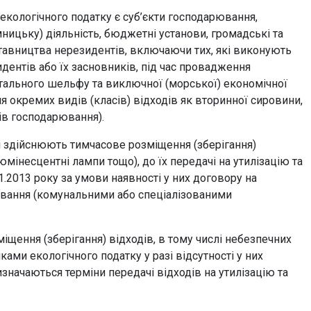
и екологічного податку є суб’єкти господарювання,
ницьку) діяльність, бюджетні установи, громадські та
дставництва нерезидентів, включаючи тих, які виконують
идентів або їх засновників, під час провадження
нентального шельфу та виключної (морської) економічної
 окремих видів (класів) відходів як вторинної сировини,
тів господарювання).
 здійснюють тимчасове розміщення (зберігання)
юмінесцентні лампи тощо), до їх передачі на утилізацію та
1.2013 року за умови наявності у них договору на
рювання (комунальними або спеціалізованими
щення (зберігання) відходів, в тому числі небезпечних
ами екологічного податку у разі відсутності у них
изначаються терміни передачі відходів на утилізацію та