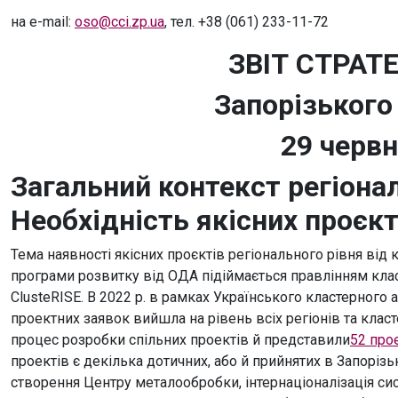
на e-mail:
oso@cci.zp.ua
, тел. +38 (061) 233-11-72
ЗВІТ СТРАТЕ
Запорізького
29 червн
Загальний контекст регіонал
Необхідність якісних проєкт
Тема наявності якісних проєктів регіонального рівня від к
програми розвитку від ОДА підіймається правлінням клас
ClusteRISE. В 2022 р. в рамках Українського кластерного 
проектних заявок вийшла на рівень всіх регіонів та клас
процес розробки спільних проектів й представили
52 про
проектів є декілька дотичних, або й прийнятих в Запорізь
створення Центру металообробки, інтернаціоналізація сист