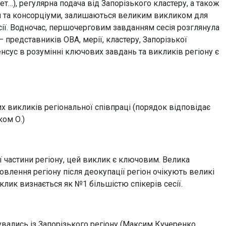
…), регулярна подача від Запорізького кластеру, а також
ти та консорціуми, залишаються великим викликом для
сії. Водночас, першочерговим завданням сесія розглянула
 представників ОВА, мерії, кластеру, Запорізької
енсус в розумінні ключових завдань та викликів регіону є
 викликів регіональної співпраці (порядок відповідає
ком О.)
ї частини регіону, цей виклик є ключовим. Велика
овлення регіону після деокупації регіон очікують великі
лик визнається як №1 більшістю спікерів сесії.
вались із Запорізького регіону (Максим Кучеренко,