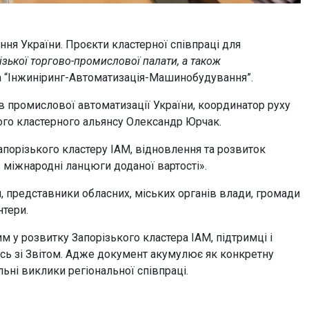
ення України. Проєкти кластерної співпраці для
ізької торгово-промислової палати, а також
ра “Інжиніринг-Автоматизація-Машинобудування”.
в промислової автоматизації України, координатор руху
кого кластерного альянсу Олександр Юрчак.
апорізького кластеру ІАМ, відновлення та розвиток
 міжнародні ланцюги доданої вартості».
, представники обласних, міських органів влади, громади
нтери.
м у розвитку Запорізького кластера ІАМ, підтримці і
ись зі Звітом. Адже документ акумулює як конкретну
льні виклики регіональної співпраці.