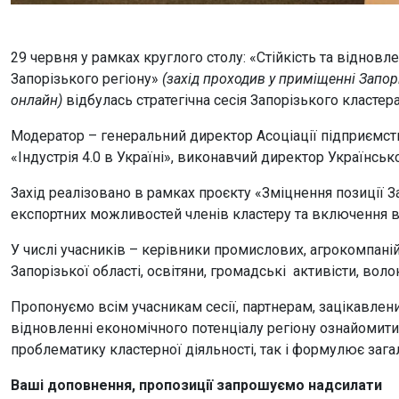
29 червня у рамках круглого столу: «Стійкість та відновл
Запорізького регіону»
(захід проходив у приміщенні Запор
онлайн)
відбулась стратегічна сесія Запорізького класте
Модератор – генеральний директор Асоціації підприємст
«Індустрія 4.0 в Україні», виконавчий директор Українсь
Захід реалізовано в рамках проєкту «Зміцнення позиції З
експортних можливостей членів кластеру та включення в
У числі учасників – керівники промислових, агрокомпаній
Запорізької області, освітяни, громадські активісти, воло
Пропонуємо всім учасникам сесії, партнерам, зацікавлени
відновленні економічного потенціалу регіону ознайомит
проблематику кластерної діяльності, так і формулює зага
Ваші доповнення, пропозиції запрошуємо надсилати