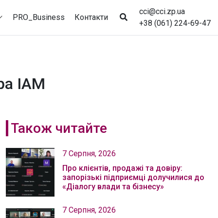
cci@cci.zp.ua
PRO_Business
Контакти
+38 (061) 224-69-47
ра ІАМ
Також читайте
7 Серпня, 2026
Про клієнтів, продажі та довіру:
запорізькі підприємці долучилися до
«Діалогу влади та бізнесу»
7 Серпня, 2026