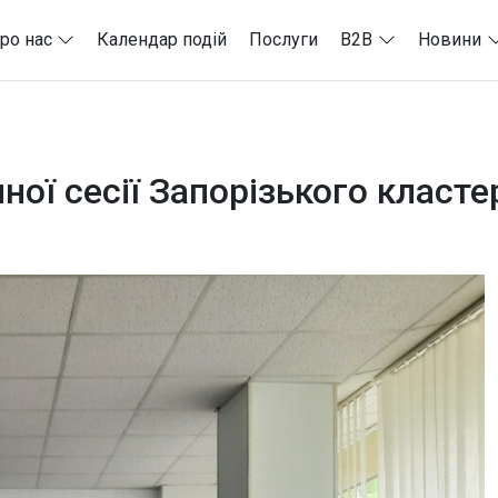
ро нас
Календар подій
Послуги
B2B
Новини
ної сесії Запорізького класте