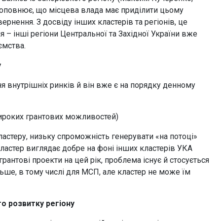
оповнює, що місцева влада має приділити цьому
рнення. З досвіду інших кластерів та регіонів, це
 – інші регіони Центральної та Західної України вже
ємства.
у
я внутрішніх ринків й він вже є на порядку денному
широких грантових можливостей)
астеру, низьку спроможність генерувати «на потоці»
кластер виглядає добре на фоні інших кластерів УКА
рантові проекти на цей рік, проблема існує й стосується
ьше, в тому числі для МСП, але кластер не може їм
го розвитку регіону