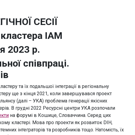
ГІЧНОЇ СЕСІЇ
 кластера ІАМ
я 2023 р.
ьної співпраці.
ів
ластеру та їх подальшої інтеграції в регіональну
теру ще з кінця 2021, коли завершувався проект
альянсу (далі – УКА) проблема генерації якісних
терів. В грудні 2022 Ресурсні центри УКА розпочали
екти
на форумі в Кошице, Словаччина. Серед цих
кому кластері. Мова про проекти як розвиток DIH,
емних інтеграторів та розробників тощо. Натомість, їх