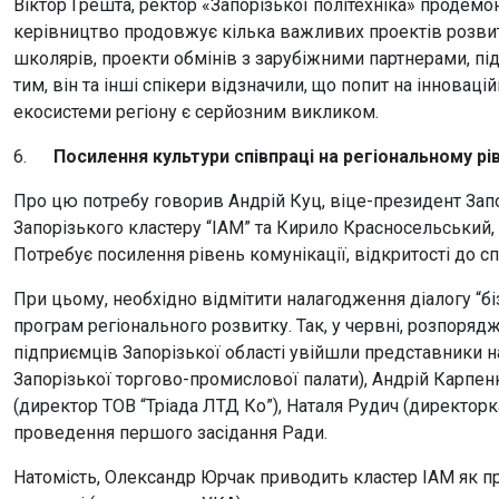
Віктор Грешта, ректор «Запорізької політехніка» продемон
керівництво продовжує кілька важливих проектів розвит
школярів, проекти обмінів з зарубіжними партнерами, пі
тим, він та інші спікери відзначили, що попит на інноваці
екосистеми регіону є серйозним викликом.
6.
Посилення культури співпраці на регіональному рів
Про цю потребу говорив Андрій Куц, віце-президент Запо
Запорізького кластеру “ІАМ” та Кирило Красносельський, 
Потребує посилення рівень комунікації, відкритості до с
При цьому, необхідно відмітити налагодження діалогу “бі
програм регіонального розвитку. Так, у червні, розпор
підприємців Запорізької області увійшли представники 
Запорізької торгово-промислової палати), Андрій Карпен
(директор ТОВ “Тріада ЛТД Ко”), Наталя Рудич (директорк
проведення першого засідання Ради.
Натомість, Олександр Юрчак приводить кластер ІАМ як пр