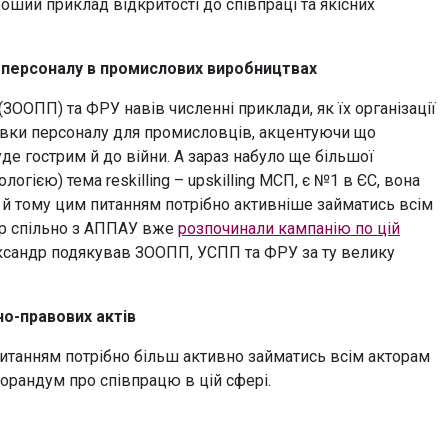
роший приклад відкритості до співпраці та якісних
ї персоналу в промислових виробництвах
ЗООПП) та ФРУ навів численні приклади, як їх організації
вки персоналу для промисловців, акцентуючи що
уде гострим й до війни. А зараз набуло ще більшої
огією) тема reskilling – upskilling МСП, є №1 в ЄС, вона
й тому цим питанням потрібно активніше займатись всім
тер спільно з АППАУ вже
розпочинали кампанію по цій
лександр подякував ЗООПП, УСПП та ФРУ за ту велику
но-правових актів
 питанням потрібно більш активно займатись всім акторам
орандум про співпрацю в цій сфері.