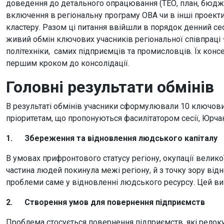
доведення до детального опрацювання (ТЕО, план, бюджет
включення в регіональну програму ОВА чи в інші проек
кластеру. Разом ці питання ввійшли в порядок денний се
живий обмін ключових учасників регіональної співпраці –
політехніки, самих підприємців та промисловців. Їх конс
першим кроком до консолідації.
Головні результати обмінів
В результаті обмінів учасники сформулювали 10 ключових
пріоритетам, що пропонуються фасилітатором сесії, Юрча
1.
Збереження та відновлення людського капіталу
В умовах прифронтового статусу регіону, окупації велико
частина людей покинула межі регіону, й з точку зору відн
проблеми саме у відновленні людського ресурсу. Цей вик
2.
Створення умов для повернення підприємств
Проблема стосується повернення підприємств, які релоку