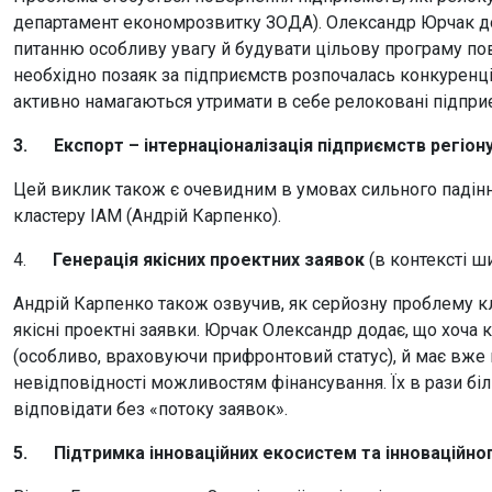
департамент економрозвитку ЗОДА). Олександр Юрчак д
питанню особливу увагу й будувати цільову програму пове
необхідно позаяк за підприємств розпочалась конкуренція
активно намагаються утримати в себе релоковані підпри
3.
Експорт – інтернаціоналізація підприємств регіон
Цей виклик також є очевидним в умовах сильного падінн
кластеру ІАМ (Андрій Карпенко).
4.
Генерація якісних проектних заявок
(в контексті 
Андрій Карпенко також озвучив, як серйозну проблему кл
якісні проектні заявки. Юрчак Олександр додає, що хоча 
(особливо, враховуючи прифронтовий статус), й має вже г
невідповідності можливостям фінансування. Їх в рази біл
відповідати без «потоку заявок».
5.
Підтримка інноваційних екосистем та інноваційно