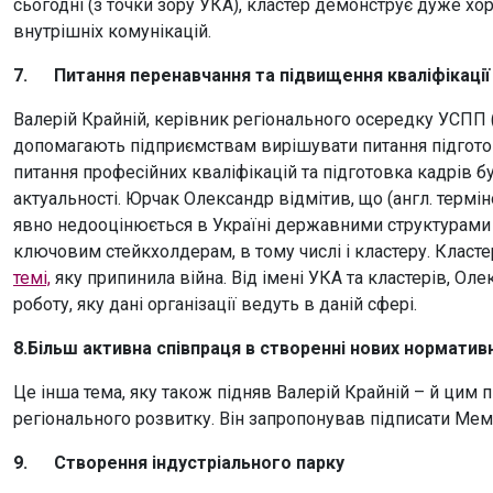
сьогодні (з точки зору УКА), кластер демонструє дуже хо
внутрішніх комунікацій.
7.
Питання перенавчання та підвищення кваліфікаці
Валерій Крайній, керівник регіонального осередку УСПП (
допомагають підприємствам вирішувати питання підгото
питання професійних кваліфікацій та підготовка кадрів б
актуальності. Юрчак Олександр відмітив, що (англ. термінол
явно недооцінюється в Україні державними структурами 
ключовим стейкхолдерам, в тому числі і кластеру. Клас
темі,
яку припинила війна. Від імені УКА та кластерів, О
роботу, яку дані організації ведуть в даній сфері.
8.
Більш активна співпраця в створенні нових норматив
Це інша тема, яку також підняв Валерій Крайній – й цим
регіонального розвитку. Він запропонував підписати Мем
9.
Створення індустріального парку