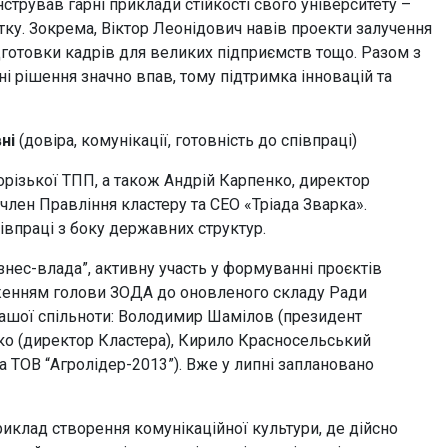
стрував гарні приклади стійкості свого університету –
ку. Зокрема, Віктор Леонідович навів проекти залучення
дготовки кадрів для великих підприємств тощо. Разом з
йні рішення значно впав, тому підтримка інновацій та
ні
(довіра, комунікації, готовність до співпраці)
різької ТПП, а також Андрій Карпенко, директор
член Правління кластеру та СЕО «Тріада Зварка».
півпраці з боку державних структур.
знес-влада”, активну участь у формуванні проєктів
ядженням голови ЗОДА до оновленого складу Ради
нашої спільноти: Володимир Шамілов (президент
ко (директор Кластера), Кирило Красносельський
а ТОВ “Агролідер-2013”). Вже у липні заплановано
иклад створення комунікаційної культури, де дійсно