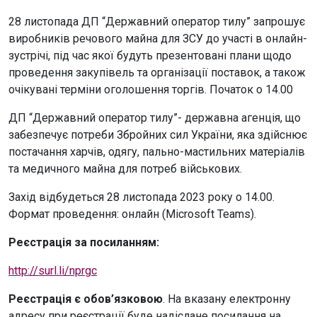
28 листопада ДП “Державний оператор тилу” запрошує
виробників речового майна для ЗСУ до участі в онлайн-
зустрічі, під час якої будуть презентовані плани щодо
проведення закупівель та організації поставок, а також
очікувані терміни оголошення торгів. Початок о 14.00
ДП “Державний оператор тилу”- державна агенція, що
забезпечує потреби Збройних сил України, яка здійснює
постачання харчів, одягу, пально-мастильних матеріалів
та медичного майна для потреб військових.
Захід відбудеться 28 листопада 2023 року о 14.00.
Формат проведення: онлайн (Microsoft Teams).
Реєстрація за посиланням:
http://surl.li/nprgc
Реєстрація
є
обов’язковою
. На вказану електронну
адресу при реєстрації буде надіслане посилання на