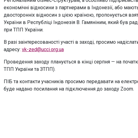
Регіональним бізнес-структурам, а особливо підприємств
економічні відносини з партнерами в Індонезії, або мают
двосторонніх відносин з цією країною, пропонується взяти
України в Республіці Індонезія В. Гамяніним, який був 
при ТПП України.
В разі заінтересованості участі в заході, просимо надісла
адресу:
vk-zed@ucci.org.ua
Проведення заходу планується в кінці серпня — на початк
ТПП України та ЗТПП).
ПІБ та контакти учасників просимо передавати на електр
буде надано посилання на підключення до заходу Zoom.