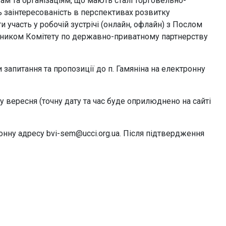
ам та організаціям, що мають сталі торговельно-
ь заінтересованість в перспективах розвитку
 участь у робочій зустрічі (онлайн, офлайн) з Послом
радником Комітету по державно-приватному партнерству
ти запитання та пропозиції до п. Гамяніна на електронну
у вересня (точну дату та час буде оприлюднено на сайті
онну адресу bvi-sem@ucci.org.ua. Після підтвердження