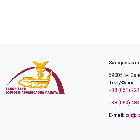
Запорізька 
69005, м. За
Тел./Факс:
+38 (061) 22
+38 (050) 48
E-mail:
cci@cc