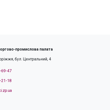
торгово-промислова палата
поріжжя, бул. Центральний, 4
4-69-47
4-21-18
i.zp.ua