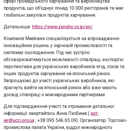
сфері громадського харчування та виробництва
продуктів, що об’єднує понад 10 000 ресторанів та має
глобальні закупівлі продуктів харчування.
Детальніше:
https://www.zensho.co.jp/en/
Компанія Maekawa спеціалізується на впровадженні
інноваційних рішень у харчовій промисловості та
системах охолодження. Під час зустрічі
обговорюватимуться можливості співпраці, експортні
перспективи для українських виробників ягід, соків та
інших продуктів харчування на японський ринок.
Запрошуємо до участі українських виробників, які
прагнуть вийти на японський ринок або вже мають
досвід співпраці з міжнародними партнерами.
Для підтвердження участі та отримання детальної
інформації звертайтесь Анна Любима (
ast-
ier@ucci.org.ua
; +38 095 546 65 09). Організатор: Торгово-
промислова палата України, відділ міжнародного