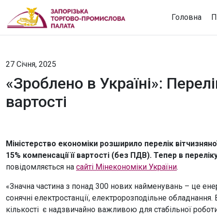
Головна
П
27 Січня, 2025
«Зроблено в Україні»: Перел
вартості
Міністерство економіки розширило перелік вітчизняно
15% компенсації її вартості (без ПДВ). Тепер в перелік
повідомляється на
сайті Мінекономіки України
.
«Значна частина з понад 300 нових найменувань – це ене
сонячні електростанції, електророзподільне обладнання. В
кількості є надзвичайно важливою для стабільної робот