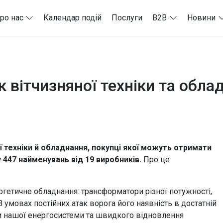
ро нас
Календар подій
Послуги
B2B
Новини
ік вітчизняної техніки та обл
ї техніки й обладнання, покупці якої можуть отримати
у 447 найменувань від 19 виробників.
Про це
ргетичне обладнання: трансформатори різної потужності,
 умовах постійних атак ворога його наявність в достатній
и нашої енергосистеми та швидкого відновлення