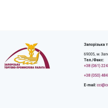
Запорізька 
69005, м. За
Тел./Факс:
+38 (061) 22
+38 (050) 48
E-mail:
cci@cc