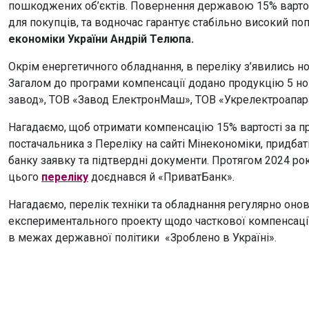
пошкоджених об’єктів. Повернення державою 15% варто
для покупців, та водночас гарантує стабільно високий п
економіки України Андрій Телюпа.
Окрім енергетичного обладнання, в переліку з’явились но
Загалом до програми компенсації додано продукцію 5 но
завод», ТОВ «Завод ЕлектронМаш», ТОВ «Укрелектроапа
Нагадаємо, щоб отримати компенсацію 15% вартості за пр
постачальника з Переліку на сайті Мінекономіки, придба
банку заявку та підтвердні документи. Протягом 2024 рок
цього
переліку
доєднався й «ПриватБанк».
Нагадаємо, перелік техніки та обладнання регулярно оно
експериментального проекту щодо часткової компенсації 
в межах державної політики «Зроблено в Україні».