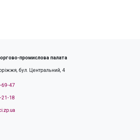
торгово-промислова палата
поріжжя, бул. Центральний, 4
4-69-47
4-21-18
i.zp.ua