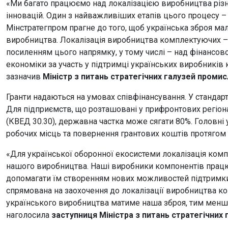
«Ми багато працюємо над локалізацією виробництва різни
інновацій. Один з найважливіших етапів цього процесу 
Мінстратегпром прагне до того, щоб українська зброя ма
виробництва. Локалізація виробництва комплектуючих – 
посиленням цього напрямку, у тому числі – над фінансо
економіки за участь у підтримці українських виробників
зазначив
Міністр
з
питань
стратегічних
галузей
промис
Гранти надаються на умовах співфінансування. У стандар
Для підприємств, що розташовані у прифронтових регіонах
(КВЕД 30.30), державна частка може сягати 80%. Головні
робочих місць та повернення грантових коштів протягом 
«Для української оборонної екосистеми локалізація компо
нашого виробництва. Наші виробники компонентів працю
допомагати їм створенням нових можливостей підтримки 
спрямована на заохочення до локалізації виробництва к
українського виробництва матиме наша зброя, тим менше
наголосила
заступниця
Міністра
з
питань
стратегічних