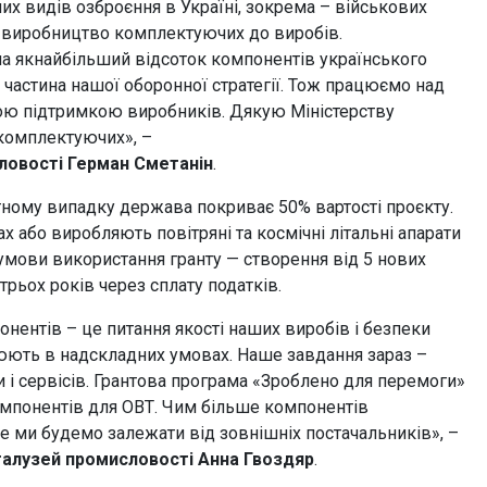
х видів озброєння в Україні, зокрема – військових
– виробництво комплектуючих до виробів.
ла якнайбільший відсоток компонентів українського
частина нашої оборонної стратегії. Тож працюємо над
вою підтримкою виробників. Дякую Міністерству
 комплектуючих», –
ловості
Герман
Сметанін
.
тному випадку держава покриває 50% вартості проєкту.
 або виробляють повітряні та космічні літальні апарати
 умови використання гранту — створення від 5 нових
трьох років через сплату податків.
нентів – це питання якості наших виробів і безпеки
ють в надскладних умовах. Наше завдання зараз –
і сервісів. Грантова програма «Зроблено для перемоги»
омпонентів для ОВТ. Чим більше компонентів
 ми будемо залежати від зовнішніх постачальників», –
галузей
промисловості
Анна
Гвоздяр
.