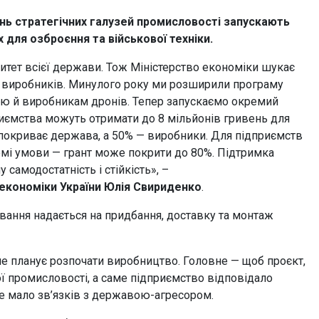
ань стратегічних галузей промисловості запускають
 для озброєння та військової техніки.
тет всієї держави. Тож Міністерство економіки шукає
 виробників. Минулого року ми розширили програму
нею й виробникам дронів. Тепер запускаємо окремий
иємства можуть отримати до 8 мільйонів гривень для
 покриває держава, а 50% — виробники. Для підприємств
мі умови — грант може покрити до 80%. Підтримка
самодостатність і стійкість», –
економіки
України
Юлія
Свириденко
.
вання надається на придбання, доставку та монтаж
ише планує розпочати виробництво. Головне — щоб проєкт,
ої промисловості, а саме підприємство відповідало
не мало зв’язків з державою-агресором.