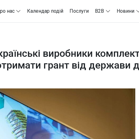
ро нас
Календар подій
Послуги
B2B
Новини
країнські виробники комплек
отримати грант від держави 