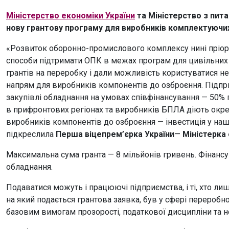
Міністерство економіки України
та Міністерство з пит
нову грантову програму для виробників комплектуючих
«Розвиток оборонно-промислового комплексу нині пріори
способи підтримати ОПК в межах програм для цивільних
грантів на переробку і дали можливість користуватися 
напрям для виробників компонентів до озброєння. Підпр
закупівлі обладнання на умовах співфінансування — 50%
в прифронтових регіонах та виробників БПЛА діють окре
виробників компонентів до озброєння — інвестиція у нашу 
підкреслила
Перша
віцепрем’єрка
України
—
Міністерка
Максимальна сума гранта — 8 мільйонів гривень. Фінансу
обладнання.
Подаватися можуть і працюючі підприємства, і ті, хто л
на який подається грантова заявка, був у сфері переробн
базовим вимогам прозорості, податкової дисципліни та 