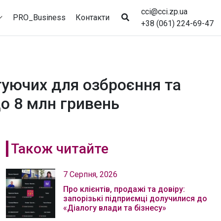
cci@cci.zp.ua
PRO_Business
Контакти
+38 (061) 224-69-47
туючих для озброєння та
до 8 млн гривень
Також читайте
7 Серпня, 2026
Про клієнтів, продажі та довіру:
запорізькі підприємці долучилися до
«Діалогу влади та бізнесу»