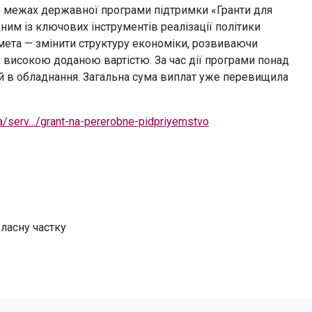
 межах державної програми підтримки «Гранти для
ним із ключових інструментів реалізації політики
а мета — змінити структуру економіки, розвиваючи
 високою доданою вартістю. За час дії програми понад
ій в обладнання. Загальна сума виплат уже перевищила
.ua/serv…/grant-na-pererobne-pidpriyemstvo
ласну частку