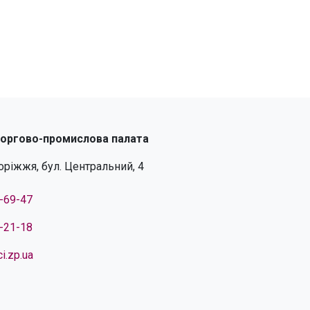
торгово-промислова палата
поріжжя, бул. Центральний, 4
4-69-47
4-21-18
i.zp.ua