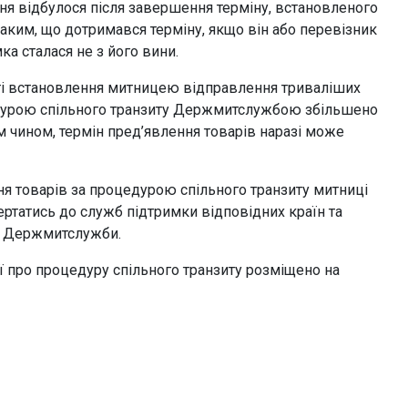
ня відбулося після завершення терміну, встановленого
аким, що дотримався терміну, якщо він або перевізник
а сталася не з його вини.
і встановлення митницею відправлення триваліших
цедурою спільного транзиту Держмитслужбою збільшено
м чином, термін пред’явлення товарів наразі може
ня товарів за процедурою спільного транзиту митниці
татись до служб підтримки відповідних країн та
S Держмитслужби.
ї про процедуру спільного транзиту розміщено на