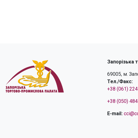
Запорізька 
69005, м. За
Тел./Факс:
+38 (061) 22
+38 (050) 48
E-mail:
cci@cc