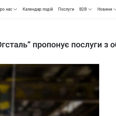
ро нас
Календар подій
Послуги
B2B
Новини
гсталь” пропонує послуги з 