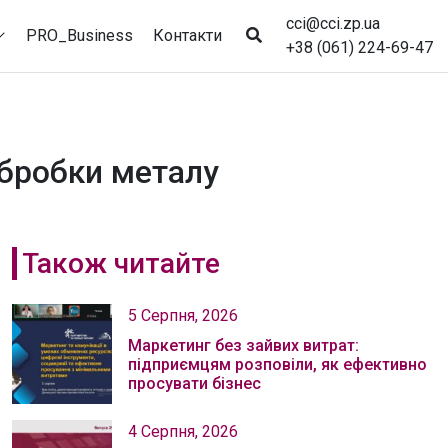
cci@cci.zp.ua
PRO_Business
Контакти
+38 (061) 224-69-47
обробки металу
Також читайте
5 Серпня, 2026
Маркетинг без зайвих витрат:
підприємцям розповіли, як ефективно
просувати бізнес
4 Серпня, 2026