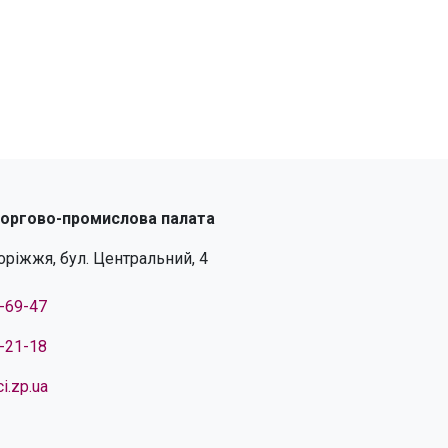
торгово-промислова палата
поріжжя, бул. Центральний, 4
4-69-47
4-21-18
i.zp.ua