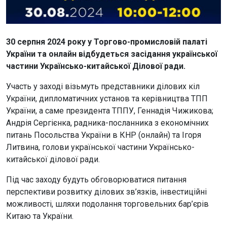
30 серпня 2024 року у Торгово-промисловій палаті
України та онлайн відбудеться засідання української
частини Українсько-китайської Ділової ради.
Участь у заході візьмуть представники ділових кіл
України, дипломатичних установ та керівництва ТПП
України, а саме президента ТППУ, Геннадія Чижикова;
Андрія Сергієнка, радника-посланника з економічних
питань Посольства України в КНР (онлайн) та Ігоря
Литвина, голови української частини Українсько-
китайської ділової ради.
Під час заходу будуть обговорюватися питання
перспективи розвитку ділових зв’язків, інвестиційні
можливості, шляхи подолання торговельних бар’єрів
Китаю та України.