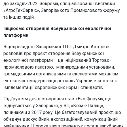
до заходів-2022. Зокрема, спеціалізованої виставки
«АгроТехСервіс», Запорізького Промислового Форуму
та інших подій.
Ініціюємо створення Всеукраїнської екологічної
платформи
Віцепрезидент Запорізької ТПП Дмитро Антонюк
розповів про проєкт створення Всеукраїнської
екологічної платформи – це ініційований Торгово-
промисловою палатою, міжнародними установами,
громадськими організаціями та експертами механізм
екологічної модернізації регіонів України в контексті
імплементації європейських норм і стандартів.
Підґрунтям для її створення став «Еко Форум», що
відбувається у Запоріжжі, у ВЦ «Козак-Палац»,
починаючи з 2017 року. Це багатогалузевий проєкт, що
об’єднує дискусійний, експозиційний, комунікаційний
майданчики. Щороку захід презентує досвід зарубіжних