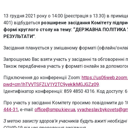
13 грудня 2021 року о 14.00 (реєстрація з 13.30) в приміщ
401) відбудеться
розширене засідання Комітету підприє
формі круглого столу на тему: “ДЕРЖАВНА ПОЛІТИК
РЕЗУЛЬТАТИ”
.
Засідання планується у змішаному форматі (офлайн/онлай
Запрошуємо Вас взяти участь у засіданні та обговоренні 
Також передбачена участь у форматі онлайн за допомог
Підключення до конференції Zoom:
https://us06web.zoom
pwd=cm1hTVVTSFZLV1Y2TC9yeklkMGJGZz09
.
Ідентифікатор конференції: 859 4850 4316. Код доступу: 6
Про участь у засіданні Комітету просимо повідомити до 10
444-31
, e-mail:
office@smpu.kiev.ua
,
vyacheslav.bykovets@gm
З метою захисту здоров’я учасників будуть вжиті необхідн
COVID-19 під час проведення засідання.