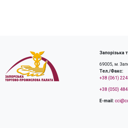
Запорізька 
69005, м. За
Тел./Факс:
+38 (061) 22
+38 (050) 48
E-mail:
cci@cc