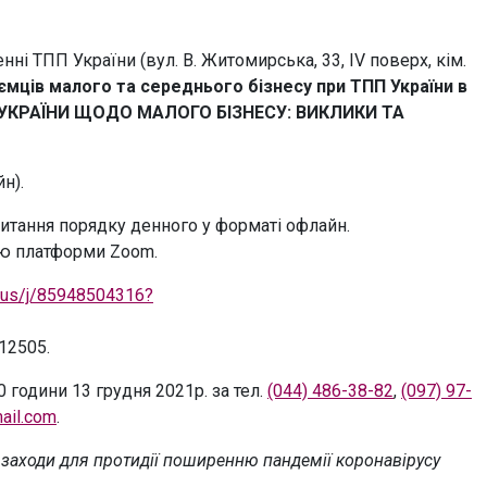
енні ТПП України (вул. В. Житомирська, 33, ІV поверх, кім.
мців малого та середнього бізнесу при ТПП України в
А УКРАЇНИ ЩОДО МАЛОГО БІЗНЕСУ: ВИКЛИКИ ТА
н).
питання порядку денного у форматі офлайн.
ою платформи Zoom.
.us/j/85948504316?
12505.
 години 13 грудня 2021р. за тел.
(044) 486-38-82
,
(097) 97-
ail.com
.
і заходи для протидії поширенню пандемії коронавірусу