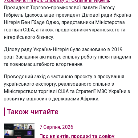
України в Нігерії/Embassy of Ukraine in Nigeria
,
Президент Торгово-промислової палати Лагосу
Габріель Ідахоса, віце-президент Ділової ради Україна-
Нігерія Бен Гбаде Оджо, представники Міністерства
торгівлі США, а також представники українського та
нігерійського бізнесу.
Ділову раду Україна-Нігерія було засновано в 2019
році. Засідання активізує спільну роботу після пандемії
та повномасштабного вторгнення.
Проведений захід є частиною проєкту з просування
українського експорту, реалізованого спільно з
Міністерством торгівлі США та Стратегії МЗС України з
розвитку відносин з державами Африки.
Також читайте
7 Серпня, 2026
Про клієнтів, продажі та довіру: