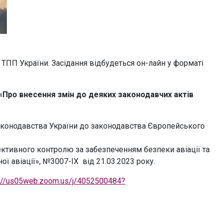
и ТПП України. Засідання відбудеться он-лайн у форматі
«Про внесення змін до деяких законодавчих актів
 законодавства України до законодавства Європейського
ктивного контролю за забезпеченням безпеки авіації та
ої авіації», №3007-ІХ від 21.03.2023 року.
s://us05web.zoom.us/j/4052500484?