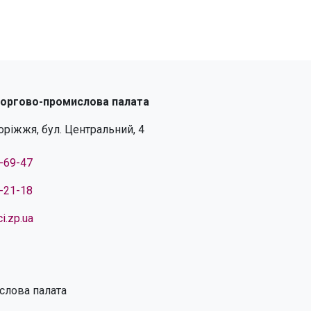
торгово-промислова палата
поріжжя, бул. Центральний, 4
4-69-47
4-21-18
i.zp.ua
слова палата