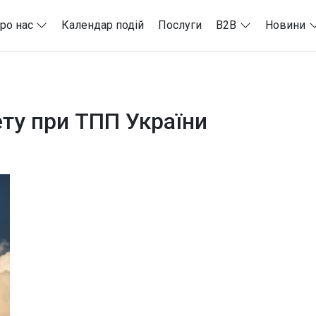
ро нас
Календар подій
Послуги
B2B
Новини
ету при ТПП України