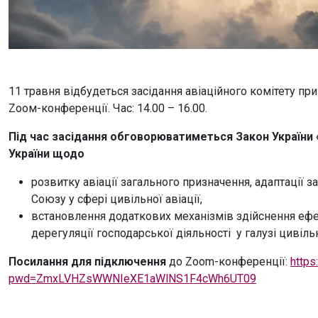
11 травня відбудеться засідання авіаційного комітету пр
Zоом-конференції. Час: 14.00 – 16.00.
Під час засідання обговорюватиметься Закон України 
України щодо
розвитку авіації загального призначення, адаптації
Союзу у сфері цивільної авіації,
встановлення додаткових механізмів здійснення ефе
дерегуляції господарської діяльності у галузі цивільн
Посилання для підключення
до Zoom-конференції:
http
pwd=ZmxLVHZsWWNIeXE1aWlNS1F4cWh6UT09