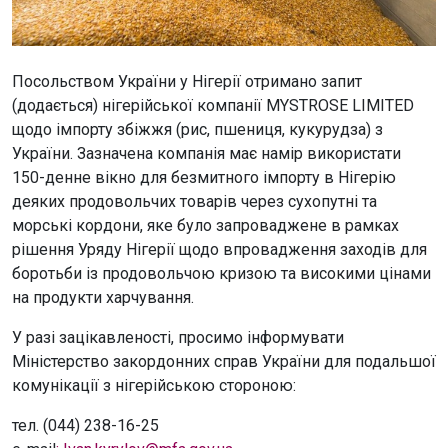
Посольством України у Нігерії отримано запит
(додається) нігерійської компанії MYSTROSE LIMITED
щодо імпорту збіжжя (рис, пшениця, кукурудза) з
України. Зазначена компанія має намір використати
150-денне вікно для безмитного імпорту в Нігерію
деяких продовольчих товарів через сухопутні та
морські кордони, яке було запроваджене в рамках
рішення Уряду Нігерії щодо впровадження заходів для
боротьби із продовольчою кризою та високими цінами
на продукти харчування.
У разі зацікавленості, просимо інформувати
Міністерство закордонних справ України для подальшої
комунікації з нігерійською стороною:
тел. (044) 238-16-25