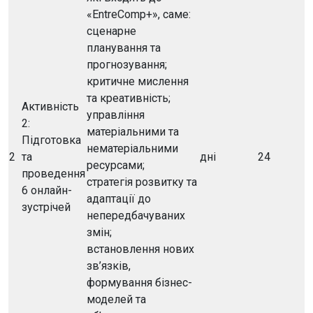
«EntreComp+», саме:
сценарне
планування та
прогнозування;
критичне мислення
та креативність;
Активність
управління
2:
матеріальними та
Підготовка
нематеріальними
2
та
дні
24
ресурсами;
проведення
стратегія розвитку та
6 онлайн-
адаптації до
зустрічей
непередбачуваних
змін;
встановлення нових
зв’язків,
формування бізнес-
моделей та