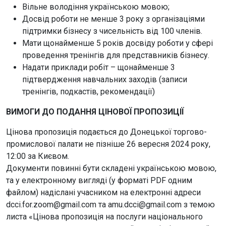
Вільне володіння українською мовою;
Досвід роботи не менше 3 року з організаціями
підтримки бізнесу з чисельність від 100 членів.
Мати щонайменше 5 років досвіду роботи у сфері
проведення тренінгів для представників бізнесу.
Надати приклади робіт – щонайменше 3
підтвердження навчальних заходів (записи
тренінгів, подкастів, рекомендації)
ВИМОГИ ДО ПОДАННЯ ЦІНОВОЇ ПРОПОЗИЦІЇ
Цінова пропозиція подається до Донецької торгово-
промислової палати не пізніше 26 вересня 2024 року,
12:00 за Києвом.
Документи повинні бути складені українською мовою,
та у електронному вигляді (у форматі PDF одним
файлом) надіслані учасником на електронні адреси
dcci.for.zoom@gmail.com та amu.dcci@gmail.com з темою
листа «Цінова пропозиція на послуги національного