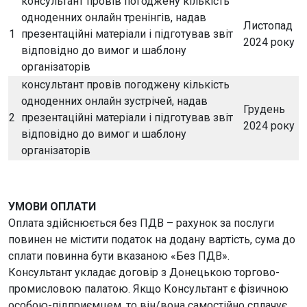
консультант провів погоджену кількість
одноденних онлайн тренінгів, надав
Листопад
1
презентаційні матеріали і підготував звіт
2024 року
відповідно до вимог и шаблону
організаторів
консультант провів погоджену кількість
одноденних онлайн зустрічей, надав
Грудень
2
презентаційні матеріали і підготував звіт
2024 року
відповідно до вимог и шаблону
організаторів
УМОВИ ОПЛАТИ
Оплата здійснюється без ПДВ – рахунок за послуги
повинен не містити податок на додану вартість, сума до
сплати повинна бути вказаною «Без ПДВ».
Консультант укладає договір з Донецькою торгово-
промисловою палатою. Якщо Консультант є фізичною
особою-підприємцем, то він/вона самостійно сплачує