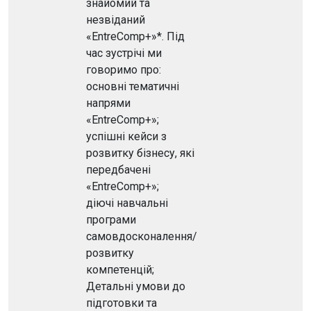
знайомий та
незвіданий
«EntreComp+»*. Під
час зустрічі ми
говоримо про:
основні тематичні
напрями
«EntreComp+»;
успішні кейси з
розвитку бізнесу, які
передбачені
«EntreComp+»;
діючі навчальні
програми
самовдосконалення/
розвитку
компетенцій;
Детальні умови до
підготовки та