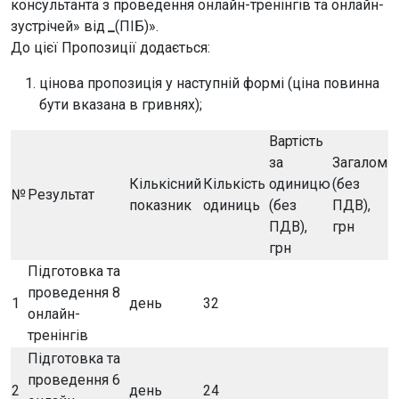
консультанта з проведення онлайн-тренінгів та онлайн-
зустрічей» від
_
(ПІБ)».
До цієї Пропозиції додається:
цінова пропозиція у наступній формі (ціна повинна
бути вказана в гривнях);
Вартість
за
Загалом
Кількісний
Кількість
одиницю
(без
№
Результат
показник
одиниць
(без
ПДВ),
ПДВ),
грн
грн
Підготовка та
проведення 8
1
день
32
онлайн-
тренінгів
Підготовка та
проведення 6
2
день
24