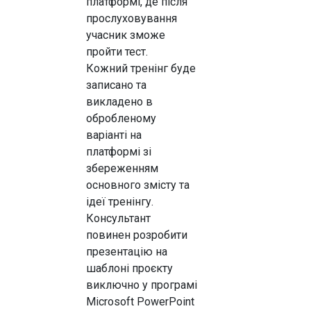
платформі, де після
прослуховування
учасник зможе
пройти тест.
Кожний тренінг буде
записано та
викладено в
обробленому
варіанті на
платформі зі
збереженням
основного змісту та
ідеї тренінгу.
Консультант
повинен розробити
презентацію на
шаблоні проєкту
виключно у програмі
Microsoft PowerPoint