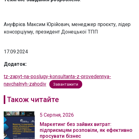
Ануфрієв Максим Юрійович, менеджер проєкту, лідер
консорціуму, президент Донецької ТПП
17.09.2024
Додаток:
tz-zapyt-na-poslugy-konsultanta-z-provedennya-
navchalnyh-zahodiv
Завантажити
Також читайте
5 Серпня, 2026
Маркетинг без зайвих витрат:
підприємцям розповіли, як ефективно
просувати бізнес