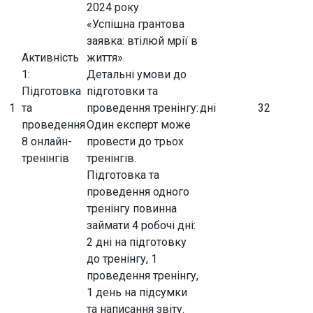
2024 року
«Успішна грантова
заявка: втілюй мрії в
Активність
життя».
1:
Детальні умови до
Підготовка
підготовки та
1
та
проведення тренінгу:
дні
32
проведення
Один експерт може
8 онлайн-
провести до трьох
тренінгів
тренінгів.
Підготовка та
проведення одного
тренінгу повинна
займати 4 робочі дні:
2 дні на підготовку
до тренінгу, 1
проведення тренінгу,
1 день на підсумки
та написання звіту.