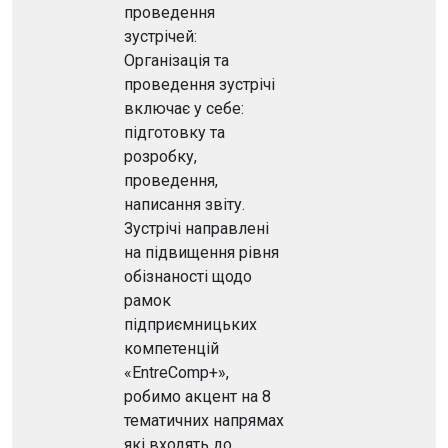
проведення
зустрічей:
Організація та
проведення зустрічі
включає у себе:
підготовку та
розробку,
проведення,
написання звіту.
Зустрічі направлені
на підвищення рівня
обізнаності щодо
рамок
підприємницьких
компетенцій
«EntreComp+»,
робимо акцент на 8
тематичних напрямах
які входять до