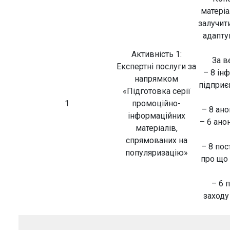
матеріа
залучити
адапту
Активність 1:
За в
Експертні послуги за
– 8 ін
напрямком
підприє
«Підготовка серії
1
промоційно-
– 8 ан
інформаційних
– 6 ано
матеріалів,
спрямованих на
– 8 пос
популяризацію»
про що 
– 6 
заходу