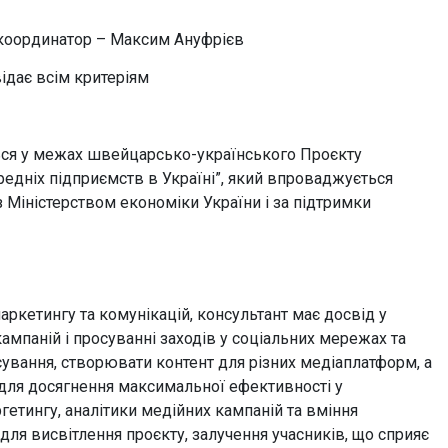
координатор – Максим Ануфрієв
ідає всім критеріям
ться у межах швейцарсько-українського Проєкту
ередніх підприємств в Україні”, який впроваджується
 Міністерством економіки України і за підтримки
ркетингу та комунікацій, консультант має досвід у
кампаній і просуванні заходів у соціальних мережах та
сування, створювати контент для різних медіаплатформ, а
 для досягнення максимальної ефективності у
гетингу, аналітики медійних кампаній та вміння
ля висвітлення проєкту, залучення учасників, що сприяє