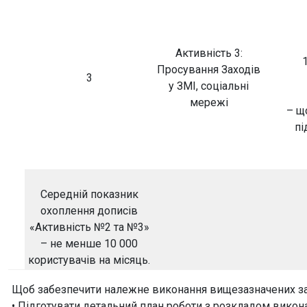
Активність 3:
Просування Заходів
3
у ЗМІ, соціальні
мережі
– щ
пі
Середній показник
охоплення дописів
«Активність №2 та №3»
– не менше 10 000
користувачів на місяць.
Щоб забезпечити належне виконання вищезазначених зав
• Підготувати детальний план роботи з розкладом викон