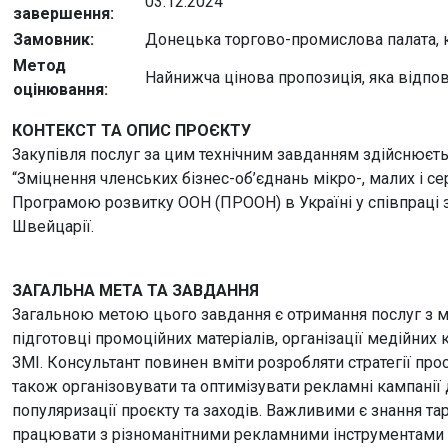
03.12.2024
завершення:
Замовник:
Донецька торгово-промислова палата, 
Метод
Найнижча цінова пропозиція, яка відпов
оцінювання:
КОНТЕКСТ ТА ОПИС ПРОЄКТУ
Закупівля послуг за цим технічним завданням здійснює
“Зміцнення членських бізнес-об’єднань мікро-, малих і с
Програмою розвитку ООН (ПРООН) в Україні у співпраці з
Швейцарії.
ЗАГАЛЬНА МЕТА ТА ЗАВДАННЯ
Загальною метою цього завдання є отримання послуг з ма
підготовці промоційних матеріалів, організації медійних 
ЗМІ. Консультант повинен вміти розробляти стратегії про
також організовувати та оптимізувати рекламні кампанії
популяризації проєкту та заходів. Важливими є знання тар
працювати з різноманітними рекламними інструментами д