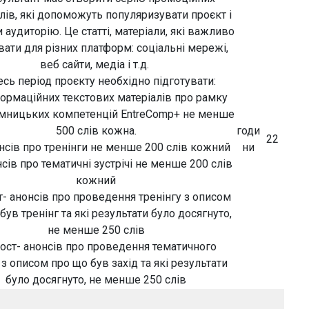
лів, які допоможуть популяризувати проєкт і
 аудиторію. Це статті, матеріали, які важливо
вати для різних платформ: соціальні мережі,
веб сайти, медіа і т.д.
есь період проєкту необхідно підготувати:
формаційних текстових матеріалів про рамку
мницьких компетенцій EntreComp+ не менше
500 слів кожна.
годи
22
онсів про тренінги не менше 200 слів кожний
ни
нсів про тематичні зустрічі не менше 200 слів
кожний
т- анонсів про проведення тренінгу з описом
був тренінг та які результати було досягнуто,
не менше 250 слів
пост- анонсів про проведення тематичного
 з описом про що був захід та які результати
було досягнуто, не менше 250 слів