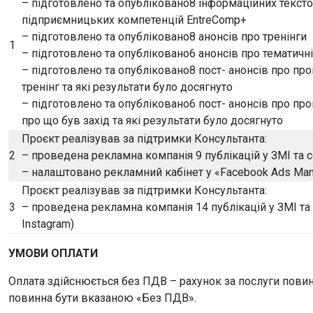
– підготовлено та опубліковано
8 інформаційних тексто
підприємницьких компетенцій EntreComp+
– підготовлено та опубліковано
8 анонсів про тренінги
1
– підготовлено та опубліковано
6 анонсів про тематичні
– підготовлено та опубліковано
8 пост- анонсів про пр
тренінг та які результати було досягнуто
– підготовлено та опубліковано
6 пост- анонсів про пр
про що був захід та які результати було досягнуто
Проєкт реалізував за підтримки Консультанта:
2
– проведена рекламна компанія 9 публікацій у ЗМІ та с
– налаштовано рекламний кабінет у «Facebook Ads Ma
Проєкт реалізував за підтримки Консультанта:
3
– проведена рекламна компанія 14 публікацій у ЗМІ та
Instagram)
УМОВИ ОПЛАТИ
Оплата здійснюється без ПДВ – рахунок за послуги повине
повинна бути вказаною «Без ПДВ».