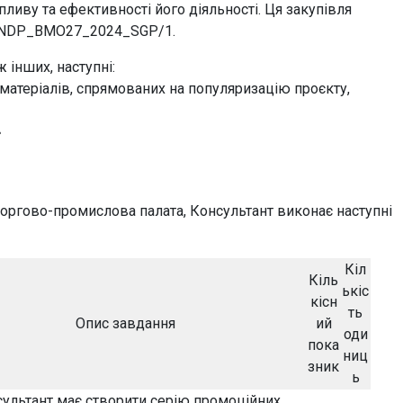
пливу та ефективності його діяльності. Ця закупівля
у UNDP_BMO27_2024_SGP/1.
 інших, наступні:
матеріалів, спрямованих на популяризацію проєкту,
»
ргово-промислова палата, Консультант виконає наступні
Кіл
Кіль
ькіс
кісн
ть
Опис завдання
ий
оди
пока
ниц
зник
ь
ультант має створити серію промоційних