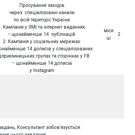
Просування заходів
через спеціалізовані канали
по всій території України:
1. Кампанія у ЗМІ та інтернет виданнях:
міся
– щонайменше 14 публікацій
2
ці
2. Кампанія у соціальних мережах:
онайменше 14 дописів у спеціалізованих
дприємницьких групах та сторінках у FB
– щонайменше 14 дописів
у Instagram
дань, Консультант зобов’язується:
ання цього завдання.