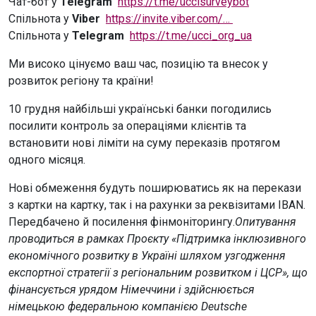
Чат-бот у
Telegram
https://t.me/uccisurveybot
Спільнота у
Viber
https://invite.viber.com/…
Спільнота у
Telegram
https://t.me/ucci_org_ua
Ми високо цінуємо ваш час, позицію та внесок у
розвиток регіону та країни!
10 грудня найбільші українські банки погодились
посилити контроль за операціями клієнтів та
встановити нові ліміти на суму переказів протягом
одного місяця.
Нові обмеження будуть поширюватись як на перекази
з картки на картку, так і на рахунки за реквізитами IBAN.
Передбачено й посилення фінмоніторингу.
Опитування
проводиться в рамках Проєкту «Підтримка інклюзивного
економічного розвитку в Україні шляхом узгодження
експортної стратегії з регіональним розвитком і ЦСР», що
фінансується урядом Німеччини і здійснюється
німецькою федеральною компанією Deutsche