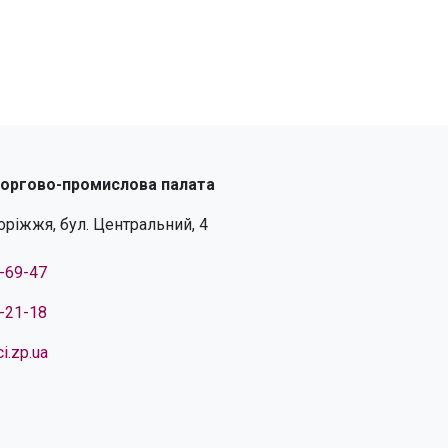
торгово-промислова палата
поріжжя, бул. Центральний, 4
4-69-47
4-21-18
i.zp.ua