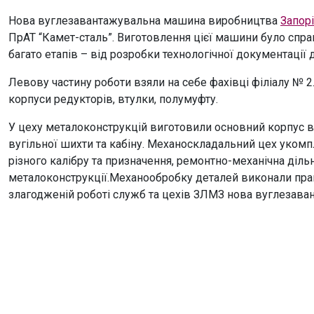
Нова вуглезавантажувальна машина виробництва
Запор
ПрАТ “Камет-сталь”. Виготовлення цієї машини було сп
багато етапів – від розробки технологічної документації 
Левову частину роботи взяли на себе фахівці філіалу № 
корпуси редукторів, втулки, полумуфту.
У цеху металоконструкцій виготовили основний корпус ва
вугільної шихти та кабіну. Механоскладальний цех уком
різного калібру та призначення, ремонтно-механічна діль
металоконструкції.Механообробку деталей виконали праці
злагодженій роботі служб та цехів ЗЛМЗ нова вуглезава