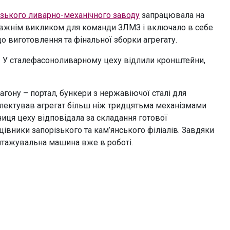
ізького ливарно-механічного заводу
запрацювала на
равжнім викликом для команди ЗЛМЗ і включало в себе
до виготовлення та фінальної зборки агрегату.
2. У сталефасоноливарному цеху відлили кронштейни,
гону – портал, бункери з нержавіючої сталі для
плектував агрегат більш ніж тридцятьма механізмами
ниця цеху відповідала за складання готової
вники запорізького та кам’янського філіалів. Завдяки
нтажувальна машина вже в роботі.