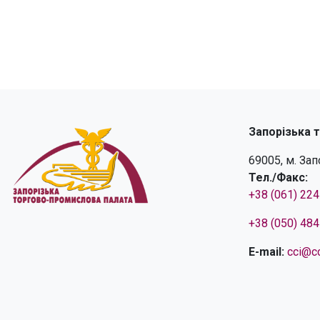
Запорізька 
69005, м. За
Тел./Факс:
+38 (061) 22
+38 (050) 48
E-mail:
cci@cc