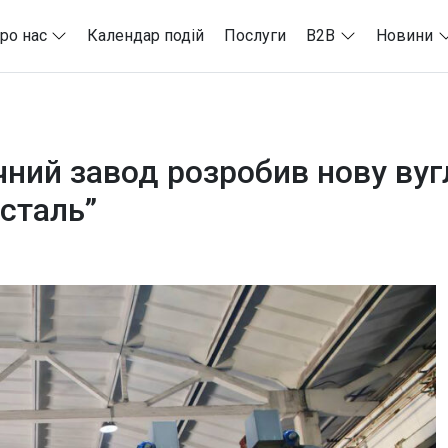
ро нас
Календар подій
Послуги
B2B
Новини
чний завод розробив нову в
сталь”