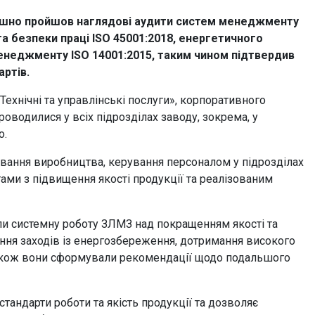
спішно пройшов наглядові аудити систем менеджменту
а безпеки праці ISO 45001:2018, енергетичного
енеджменту ISО 14001:2015, таким чином підтвердив
артів.
ехнічні та управлінські послуги», корпоративного
роводилися у всіх підрозділах заводу, зокрема, у
о.
ування виробництва, керування персоналом у підрозділах
ами з підвищення якості продукції та реалізованим
ли системну роботу ЗЛМЗ над покращенням якості та
ння заходів із енергозбереження, дотримання високого
 Також вони сформували рекомендації щодо подальшого
тандарти роботи та якість продукції та дозволяє