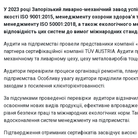
У 2023 році Запорізький ливарно-механічний завод у
якості ISO 9001:2015, менеджменту охорони здоров’я т
менеджменту ISO 50001:2018, а також екологічного м
відповідність цих систем до вимог міжнародних станд
Аудити на підприємстві провели представники компанії «Т
партнера сертифікаційної компанії TÜV AUSTRIA. Аудити п
механічному та ливарному цеху, цеху металовиробів тощ
Аудитори перевірили процеси організації ремонтів, план
підприємства. Особливу увагу аудитори приділили проєкт
заходам з посилення клієнторієнтованності.
За підсумками проведеної перевірки аудитори відзначи
освоєнням нових видів продукції, ефективне впровадже
рівня безпеки праці та міжнародних екологічних норм.
вдосконалення систем менеджменту на підприємстві.
Підтвердження отриманих сертифікатів засвідчує високі с