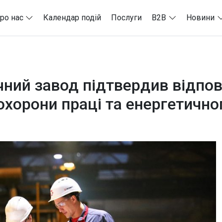
ро нас
Календар подій
Послуги
B2B
Новини
чний завод підтвердив відпо
, охорони праці та енергетич