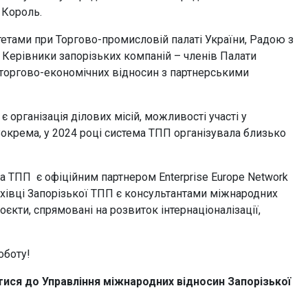
 Король.
етами при Торгово-промисловій палаті України, Радою з
 Керівники запорізьких компаній – членів Палати
 торгово-економічних відносин з партнерськими
організація ділових місій, можливості участі у
Зокрема, у 2024 році система ТПП організувала близько
а ТПП є офіційним партнером Enterprise Europe Network
ахівці Запорізької ТПП є консультантами міжнародних
єкти, спрямовані на розвиток інтернаціоналізації,
оботу!
атися до Управління міжнародних відносин Запорізької