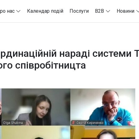
ро нас
Календар подій
Послуги
B2B
Новини
ординаційній нараді системи
ого співробітницта