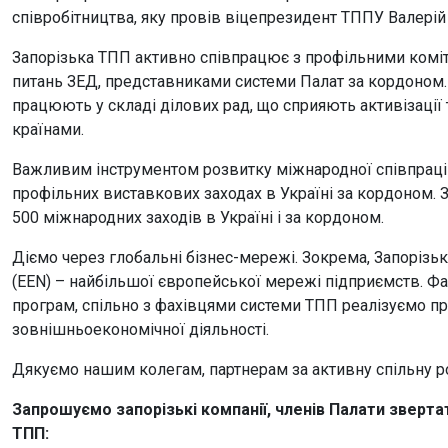
співробітництва, яку провів віцепрезидент ТППУ Валерій
Запорізька ТПП активно співпрацює з профільними коміт
питань ЗЕД, представниками системи Палат за кордоном.
працюють у складі ділових рад, що сприяють активізації
країнами.
Важливим інструментом розвитку міжнародної співпраці є 
профільних виставкових заходах в Україні за кордоном. 
500 міжнародних заходів в Україні і за кордоном.
Діємо через глобальні бізнес-мережі. Зокрема, Запорізьк
(EEN) – найбільшої європейської мережі підприємств. Ф
програм, спільно з фахівцями системи ТПП реалізуємо про
зовнішньоекономічної діяльності.
Дякуємо нашим колегам, партнерам за активну спільну р
Запрошуємо
запорізькі компанії, членів Палати зверт
ТПП: