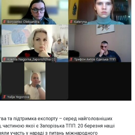
ва та підтримка експорту – серед найголовніших
 частиною якої є Запорізька ТПП. 20 березня наші
зяли участь у нараді з питань міжнародного