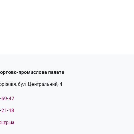
торгово-промислова палата
поріжжя, бул. Центральний, 4
4-69-47
4-21-18
i.zp.ua