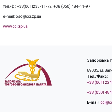
тел./ф.: +38(061)233-11-72, +38 (050) 484-11-97
e-mail: oso@cci.zp.ua
www.cci.zp.ua
Запорізька 
69005, м. За
Тел./Факс:
+38 (061) 22
+38 (050) 48
E-mail:
cci@cc